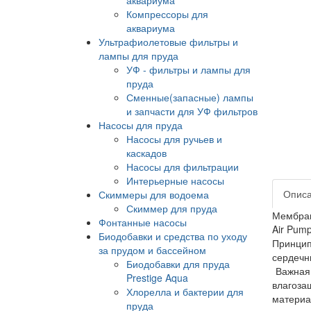
Компрессоры для
аквариума
Ультрафиолетовые фильтры и
лампы для пруда
УФ - фильтры и лампы для
пруда
Сменные(запасные) лампы
и запчасти для УФ фильтров
Насосы для пруда
Насосы для ручьев и
каскадов
Насосы для фильтрации
Интерьерные насосы
Опис
Скиммеры для водоема
Скиммер для пруда
Мембран
Фонтанные насосы
Air Pum
Биодобавки и средства по уходу
Принцип
за прудом и бассейном
сердечн
Биодобавки для пруда
Важная
Prestige Aqua
влагоза
Хлорелла и бактерии для
материа
пруда