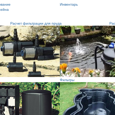
ование
Инвентарь
сейна
Расчет фильтрации для пруда
Рас
Фильтры