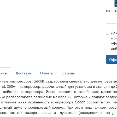
Ваш т
Да
мо
«Фе
дей
Офо
ание
Доставка
Оплата
Отзывы
ные компрессоры Secoh разработаны специально для непрерывно
p EL-250w – компрессор, рассчитанный для установки в станции до 
 действия компрессора Secoh состоит в колебаниях магнитно
ике располагаются резиновые мембраны, которые и подают воздух
 отличительная особенность компрессора Secoh состоит в том, ч
щитный звуконепроницаемый корпус. При этом покупая компресс
лов, так как камера насоса и глушитель (находящиеся на дне