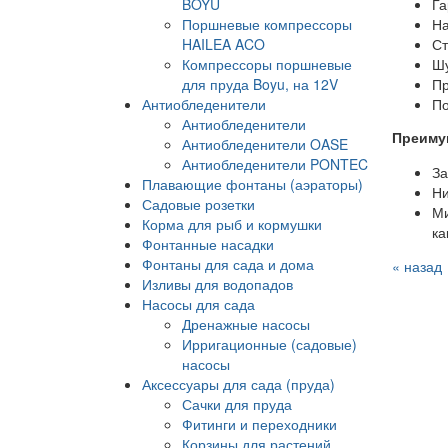
BOYU
Га
Поршневые компрессоры
На
HAILEA ACO
Ст
Компрессоры поршневые
Шу
для пруда Boyu, на 12V
Пр
Антиобледенители
По
Антиобледенители
Преиму
Антиобледенители OASE
Антиобледенители PONTEC
За
Плавающие фонтаны (аэраторы)
Ни
Садовые розетки
Ми
Корма для рыб и кормушки
ка
Фонтанные насадки
Фонтаны для сада и дома
« назад
Изливы для водопадов
Насосы для сада
Дренажные насосы
Ирригационные (садовые)
насосы
Аксессуары для сада (пруда)
Сачки для пруда
Фитинги и переходники
Корзины для растений