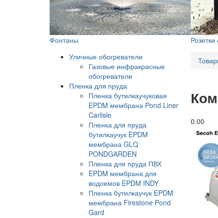
Фонтаны
Розетки
Уличные обогреватели
Товар
Газовые инфракрасные
обогреватели
Пленка для пруда
Ком
Пленка бутилкаучуковая
EPDM мембрана Pond Liner
Carlisle
0.0
0
Пленка для пруда
бутилкаучук EPDM
мембрана GLQ
PONDGARDEN
Пленка для пруда ПВХ
EPDM мембрана для
водоемов EPDM INDY
Пленка бутилкаучук EPDM
мембрана Firestone Pond
Gard