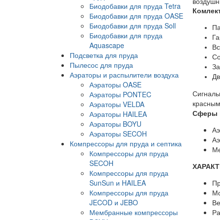
воздушн
Биодобавки для пруда Tetra
Комлек
Биодобавки для пруда OASE
Биодобавки для пруда Soll
Па
Биодобавки для пруда
Га
Aquascape
Вс
Подсветка для пруда
Со
Пылесос для пруда
За
Аэраторы и распылители воздуха
Дв
Аэраторы OASE
Сигналь
Аэраторы PONTEC
красным
Аэраторы VELDA
Сферы 
Аэраторы HAILEA
Аэраторы BOYU
Аэ
Аэраторы SECOH
Аэ
Компрессоры для пруда и септика
Ме
Компрессоры для пруда
SECOH
ХАРАКТ
Компрессоры для пруда
SunSun и HAILEA
Пр
Компрессоры для пруда
Мо
JECOD и JEBO
Ве
Мембранные компрессоры
Ра