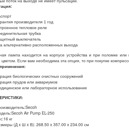
ый поток на выходе не имеет пульсации.
тация:
спорт
рантия производителя 1 год
троенное тепловое реле
единительная трубка
щитный выключатель
а альтернативно расположенных выхода
ная лампа находится на корпусе устройства и при поломке или 
 цветом. Если вам необходима эта опция, то при покупке компрес
применения:
рация биологических очистных сооружений
рация прудов или аквариумов
дицинское или лабораторное использовани
е
ЕРИСТИКИ:
оизводитель:Secoh
дель:Secoh Air Pump EL-250
с:16 кг
змеры (Д x Ш x В): 268.50 x 357.00 x 234.00 см