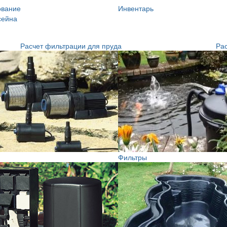
ование
Инвентарь
сейна
Расчет фильтрации для пруда
Рас
Фильтры