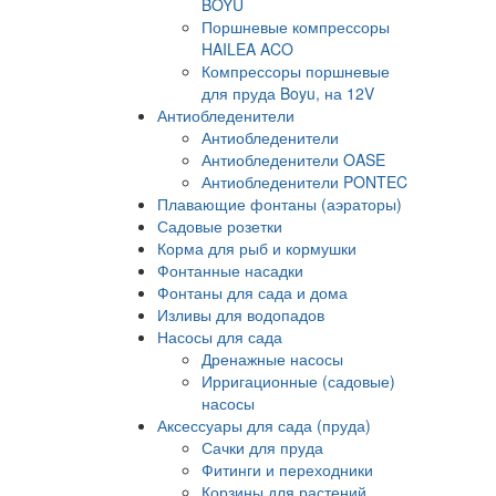
BOYU
Поршневые компрессоры
HAILEA ACO
Компрессоры поршневые
для пруда Boyu, на 12V
Антиобледенители
Антиобледенители
Антиобледенители OASE
Антиобледенители PONTEC
Плавающие фонтаны (аэраторы)
Садовые розетки
Корма для рыб и кормушки
Фонтанные насадки
Фонтаны для сада и дома
Изливы для водопадов
Насосы для сада
Дренажные насосы
Ирригационные (садовые)
насосы
Аксессуары для сада (пруда)
Сачки для пруда
Фитинги и переходники
Корзины для растений