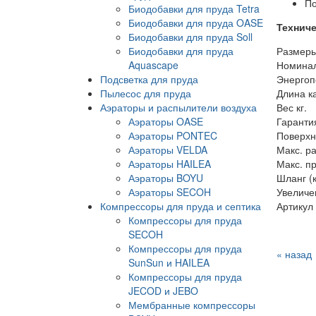
По
Биодобавки для пруда Tetra
Биодобавки для пруда OASE
Техниче
Биодобавки для пруда Soll
Биодобавки для пруда
Размеры
Aquascape
Номинал
Подсветка для пруда
Энергоп
Пылесос для пруда
Длина к
Аэраторы и распылители воздуха
Вес кг.
Аэраторы OASE
Гаранти
Аэраторы PONTEC
Поверхн
Аэраторы VELDA
Макс. р
Аэраторы HAILEA
Макс. пр
Аэраторы BOYU
Шланг (
Аэраторы SECOH
Увеличе
Компрессоры для пруда и септика
Артикул
Компрессоры для пруда
SECOH
Компрессоры для пруда
« назад
SunSun и HAILEA
Компрессоры для пруда
JECOD и JEBO
Мембранные компрессоры