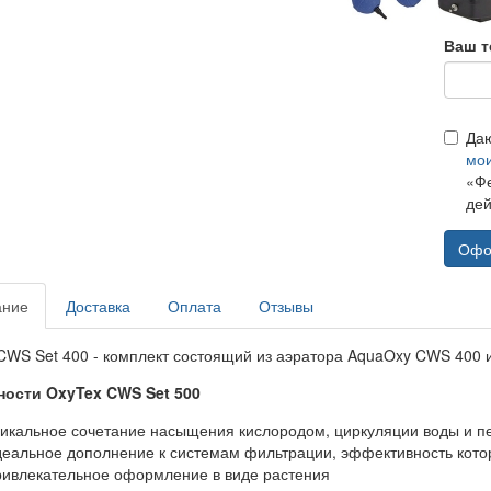
Ваш т
Да
мо
«Фе
дей
Офо
ание
Доставка
Оплата
Отзывы
CWS Set 400 - комплект состоящий из аэратора AquaOxy CWS 400
ости OxyTex CWS Set 500
икальное сочетание насыщения кислородом, циркуляции воды и п
еальное дополнение к системам фильтрации, эффективность кото
ивлекательное оформление в виде растения