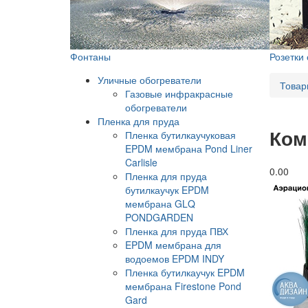
Фонтаны
Розетки
Уличные обогреватели
Товар
Газовые инфракрасные
обогреватели
Пленка для пруда
Ком
Пленка бутилкаучуковая
EPDM мембрана Pond Liner
Carlisle
0.0
0
Пленка для пруда
бутилкаучук EPDM
мембрана GLQ
PONDGARDEN
Пленка для пруда ПВХ
EPDM мембрана для
водоемов EPDM INDY
Пленка бутилкаучук EPDM
мембрана Firestone Pond
Gard