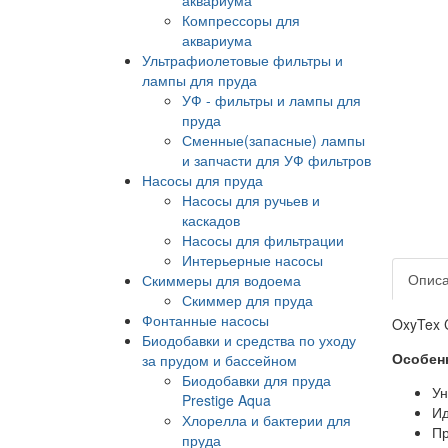
Компрессоры для
аквариума
Ультрафиолетовые фильтры и
лампы для пруда
УФ - фильтры и лампы для
пруда
Сменные(запасные) лампы
и запчасти для УФ фильтров
Насосы для пруда
Насосы для ручьев и
каскадов
Насосы для фильтрации
Интерьерные насосы
Опис
Скиммеры для водоема
Скиммер для пруда
Фонтанные насосы
OxyTex 
Биодобавки и средства по уходу
Особенн
за прудом и бассейном
Биодобавки для пруда
Ун
Prestige Aqua
Ид
Хлорелла и бактерии для
Пр
пруда