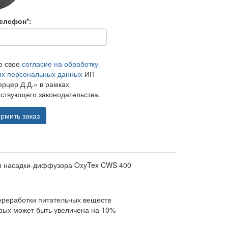
елефон*:
ю свое
согласие на обработку
их персональных данных
ИП
рцер Д.Д.» в рамках
ствующего законодательства.
рмить заказ
 и насадки-диффузора OxyTex CWS 400
ереработки питательных веществ
рых может быть увеличена на 10%