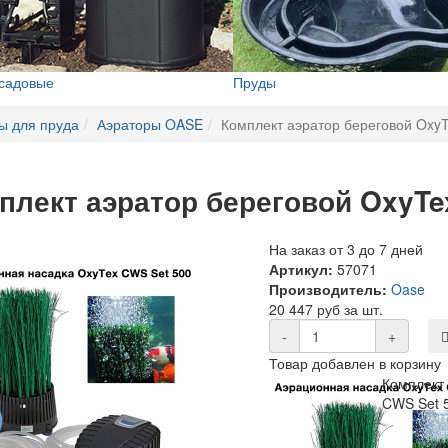
 садовые
Пруды
ы для пруда
Аэраторы OASE
Комплект аэратор береговой Oxy
плект аэратор береговой OxyTe
На заказ от 3 до 7 дней
Артикул:
57071
Производитель:
Oase
20 447 руб за шт.
-
+
Товар добавлен в корзину
Комплект
CWS Set 