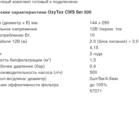
лный комплект готовый к подключени
ские характеристики OxyTex CWS Set 500
 (диаметр х В) мм.
144 х 290
ьное напряжение
12В /перем. ток
отребление Вт.
10
абеля 12В (м)
2.0 (блок питания) + 3.0
4,15
я
2 года
ость биофильтрации (м²)
1,5
абочее давление (бар)
0,4
оизводительность насоса (л/ч)
500
кол-во/длина/ диаметр)
2шт/5м/4.5мм
ние эффективности фильтра
до 105%
57071