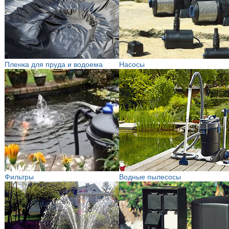
Пленка для пруда и водоема
Насосы
Фильтры
Водные пылесосы