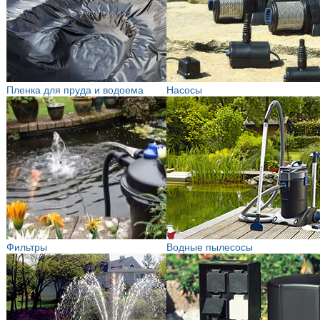
Пленка для пруда и водоема
Насосы
Фильтры
Водные пылесосы