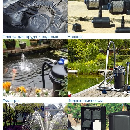
Пленка для пруда и водоема
Насосы
Фильтры
Водные пылесосы