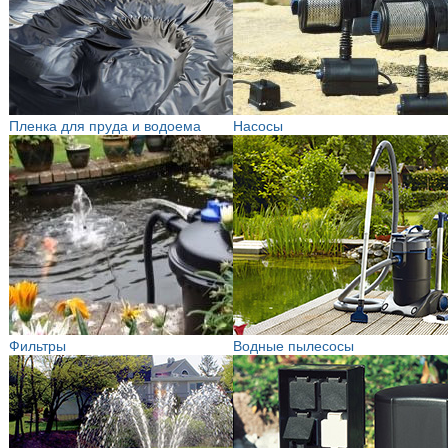
Пленка для пруда и водоема
Насосы
Фильтры
Водные пылесосы