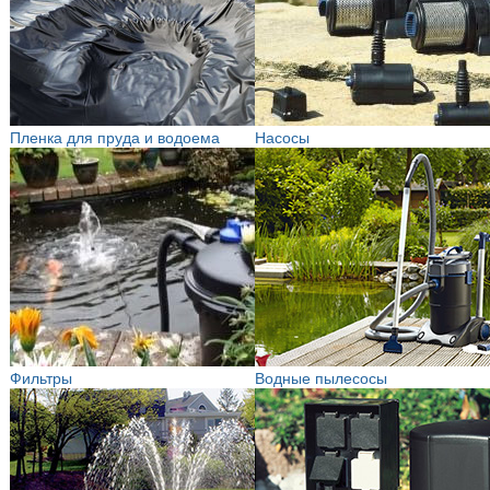
Пленка для пруда и водоема
Насосы
Фильтры
Водные пылесосы