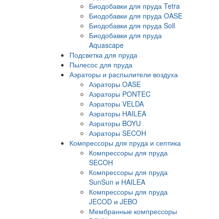
Биодобавки для пруда Tetra
Биодобавки для пруда OASE
Биодобавки для пруда Soll
Биодобавки для пруда
Aquascape
Подсветка для пруда
Пылесос для пруда
Аэраторы и распылители воздуха
Аэраторы OASE
Аэраторы PONTEC
Аэраторы VELDA
Аэраторы HAILEA
Аэраторы BOYU
Аэраторы SECOH
Компрессоры для пруда и септика
Компрессоры для пруда
SECOH
Компрессоры для пруда
SunSun и HAILEA
Компрессоры для пруда
JECOD и JEBO
Мембранные компрессоры