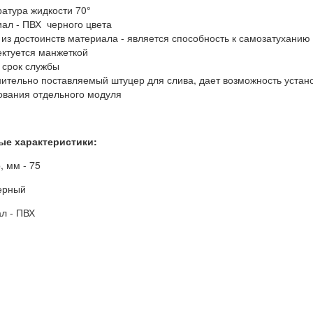
ратура жидкости 70°
иал - ПВХ черного цвета
 из достоинств материала - является способность к самозатуханию
ектуется манжеткой
й срок службы
нительно поставляемый штуцер для слива, дает возможность устан
ования отдельного модуля
ые характеристики:
, мм - 75
черный
л - ПВХ