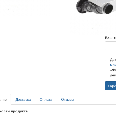
Ваш т
Да
мо
«Фе
дей
Офо
ание
Доставка
Оплата
Отзывы
ности продукта