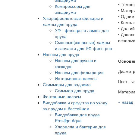
• Темпе
Компрессоры для
• Матер
аквариума
• Одним
Ультрафиолетовые фильтры и
• Компл
лампы для пруда
• Долги
УФ - фильтры и лампы для
• Допол
пруда
использ
Сменные(запасные) лампы
и запчасти для УФ фильтров
Насосы для пруда
Насосы для ручьев и
Основн
каскадов
Диаметр
Насосы для фильтрации
Интерьерные насосы
Цвет - 
Скиммеры для водоема
Скиммер для пруда
Материа
Фонтанные насосы
« назад
Биодобавки и средства по уходу
за прудом и бассейном
Биодобавки для пруда
Prestige Aqua
Хлорелла и бактерии для
пруда