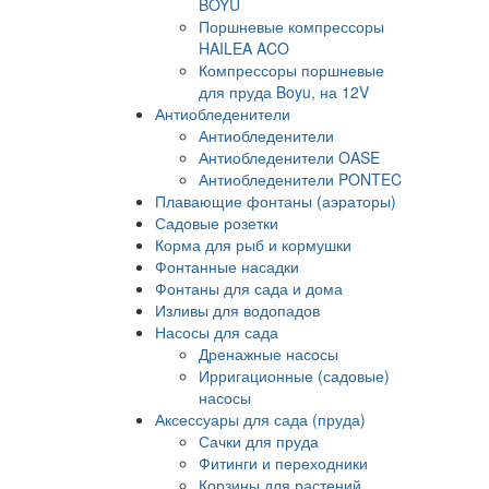
BOYU
Поршневые компрессоры
HAILEA ACO
Компрессоры поршневые
для пруда Boyu, на 12V
Антиобледенители
Антиобледенители
Антиобледенители OASE
Антиобледенители PONTEC
Плавающие фонтаны (аэраторы)
Садовые розетки
Корма для рыб и кормушки
Фонтанные насадки
Фонтаны для сада и дома
Изливы для водопадов
Насосы для сада
Дренажные насосы
Ирригационные (садовые)
насосы
Аксессуары для сада (пруда)
Сачки для пруда
Фитинги и переходники
Корзины для растений