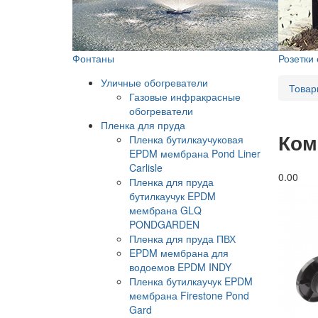
Фонтаны
Розетки
Уличные обогреватели
Товар
Газовые инфракрасные
обогреватели
Пленка для пруда
Ком
Пленка бутилкаучуковая
EPDM мембрана Pond Liner
Carlisle
0.0
0
Пленка для пруда
бутилкаучук EPDM
мембрана GLQ
PONDGARDEN
Пленка для пруда ПВХ
EPDM мембрана для
водоемов EPDM INDY
Пленка бутилкаучук EPDM
мембрана Firestone Pond
Gard