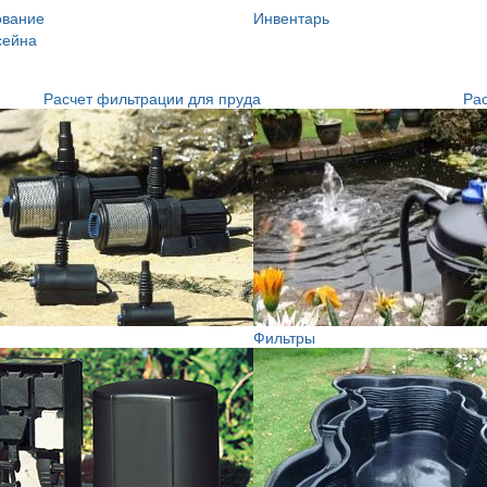
ование
Инвентарь
сейна
Расчет фильтрации для пруда
Рас
Фильтры