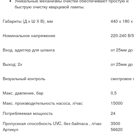
Уникальные механизмы очистки обеспечивают простую и
быструю очистку кварцевой лампы.
Габариты (Д х Ш Х В), мм
440 х 180 х
Номинальное напряжение
220-240 В/5
Вход. адаптер для шланга
от 25мм до
Выход: 2х
от 25мм до
Визуальный контроль
смотровое 
Макс. давление, бар
0,5
Макс. производительность насоса, л/час
15000
Потребляемая мощность
24
Пропускная способность UVC, без байпаса , л/час
3500
Артикул
56620