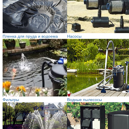
Пленка для пруда и водоема
Насосы
Фильтры
Водные пылесосы