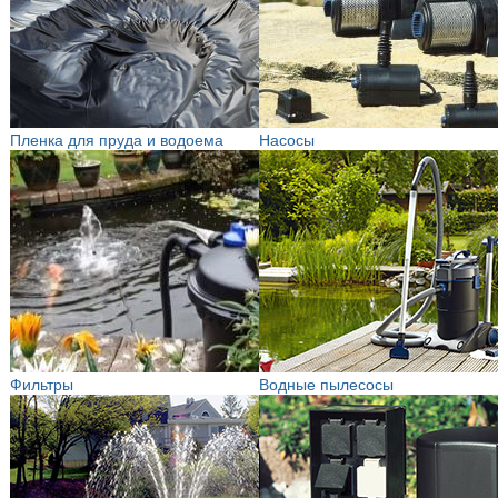
Пленка для пруда и водоема
Насосы
Фильтры
Водные пылесосы