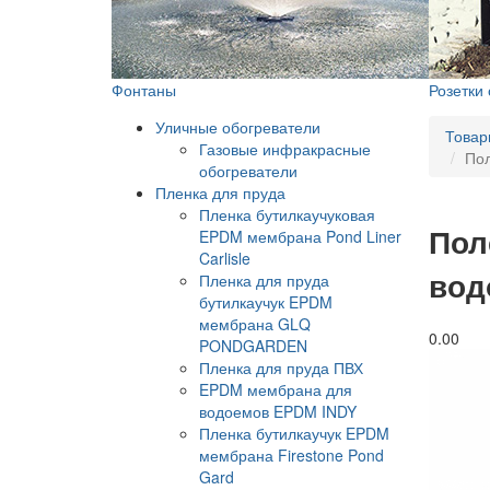
Фонтаны
Розетки
Уличные обогреватели
Товар
Газовые инфракрасные
Пол
обогреватели
Пленка для пруда
Пленка бутилкаучуковая
Пол
EPDM мембрана Pond Liner
Carlisle
вод
Пленка для пруда
бутилкаучук EPDM
мембрана GLQ
0.0
0
PONDGARDEN
Пленка для пруда ПВХ
EPDM мембрана для
водоемов EPDM INDY
Пленка бутилкаучук EPDM
мембрана Firestone Pond
Gard