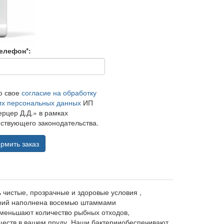
елефон*:
ю свое
согласие на обработку
их персональных данных
ИП
рцер Д.Д.» в рамках
ствующего законодательства.
рмить заказ
 чистые, прозрачные и здоровые условия ,
ерий наполнена восемью штаммами
меньшают количество рыбных отходов,
еществ в вашем пруду, Наши бактерииобеспечивают