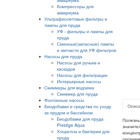
Компрессоры для
аквариума
Ультрафиолетовые фильтры и
лампы для пруда
УФ - фильтры и лампы для
пруда
Сменные(запасные) лампы
и запчасти для УФ фильтров
Насосы для пруда
Насосы для ручьев и
каскадов
Насосы для фильтрации
Интерьерные насосы
Скиммеры для водоема
Скиммер для пруда
Фонтанные насосы
Опис
Биодобавки и средства по уходу
за прудом и бассейном
Биодобавки для пруда
Полезны
Prestige Aqua
значите
Хлорелла и бактерии для
концент
пруда
органич