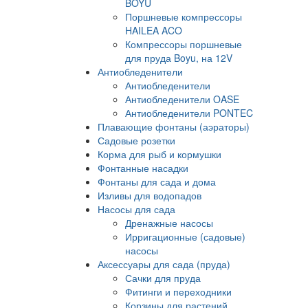
BOYU
Поршневые компрессоры
HAILEA ACO
Компрессоры поршневые
для пруда Boyu, на 12V
Антиобледенители
Антиобледенители
Антиобледенители OASE
Антиобледенители PONTEC
Плавающие фонтаны (аэраторы)
Садовые розетки
Корма для рыб и кормушки
Фонтанные насадки
Фонтаны для сада и дома
Изливы для водопадов
Насосы для сада
Дренажные насосы
Ирригационные (садовые)
насосы
Аксессуары для сада (пруда)
Сачки для пруда
Фитинги и переходники
Корзины для растений