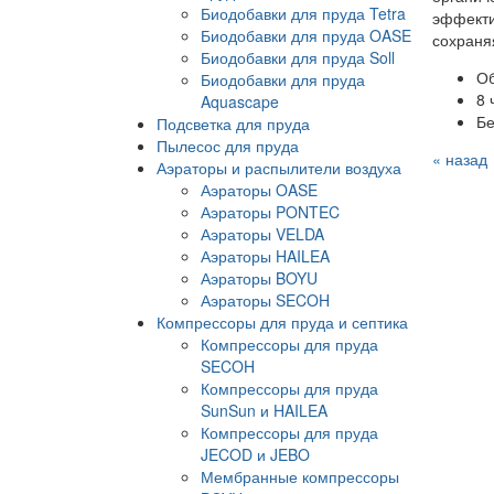
Биодобавки для пруда Tetra
эффекти
Биодобавки для пруда OASE
сохраня
Биодобавки для пруда Soll
Об
Биодобавки для пруда
8 
Aquascape
Бе
Подсветка для пруда
Пылесос для пруда
« назад
Аэраторы и распылители воздуха
Аэраторы OASE
Аэраторы PONTEC
Аэраторы VELDA
Аэраторы HAILEA
Аэраторы BOYU
Аэраторы SECOH
Компрессоры для пруда и септика
Компрессоры для пруда
SECOH
Компрессоры для пруда
SunSun и HAILEA
Компрессоры для пруда
JECOD и JEBO
Мембранные компрессоры