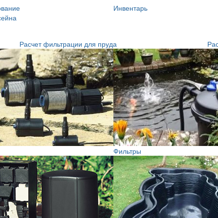
ование
Инвентарь
сейна
Расчет фильтрации для пруда
Рас
Фильтры