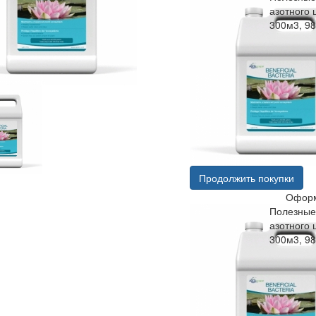
азотного 
300м3, 9
Продолжить покупки
Оформ
Полезные
азотного 
300м3, 9