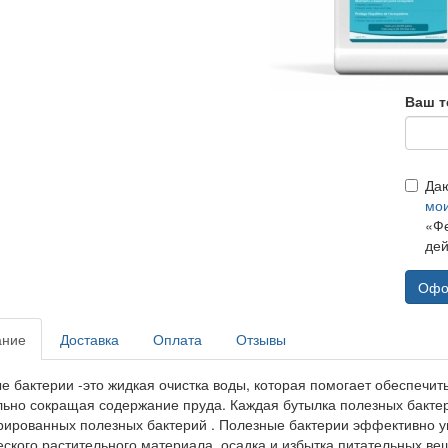
Ваш т
Да
мо
«Фе
дей
Офо
ание
Доставка
Оплата
Отзывы
е бактерии -это жидкая очистка воды, которая помогает обеспечить
льно сокращая содержание пруда. Каждая бутылка полезных бакт
рированных полезных бактерий . Полезные бактерии эффективно у
еского растительного материала, осадка и избытка питательных в