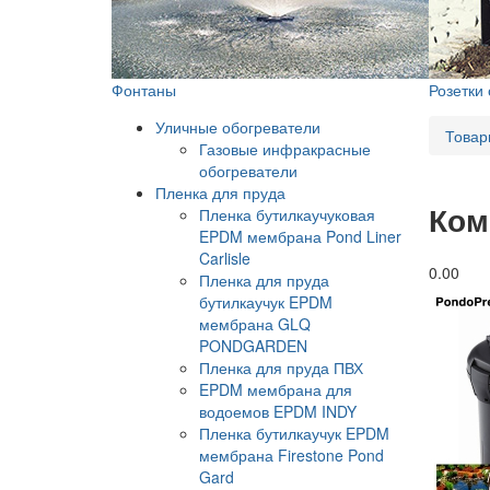
Фонтаны
Розетки
Уличные обогреватели
Товар
Газовые инфракрасные
обогреватели
Пленка для пруда
Ком
Пленка бутилкаучуковая
EPDM мембрана Pond Liner
Carlisle
0.0
0
Пленка для пруда
бутилкаучук EPDM
мембрана GLQ
PONDGARDEN
Пленка для пруда ПВХ
EPDM мембрана для
водоемов EPDM INDY
Пленка бутилкаучук EPDM
мембрана Firestone Pond
Gard