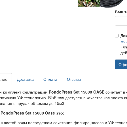
Ваш т
Да
мо
«Фе
дей
Офо
ание
Доставка
Оплата
Отзывы
 комплект фильтрации PondoPress Set 15000 OASE
сочетает в 
ктивную УФ технологию. BioPress доступен в качестве комплекта в
ования в прудах объемом до 15м3.
PondoPress Set 15000 Oase это:
ия чистой воды посредством сочетания фильтра,насоса и УФ техно