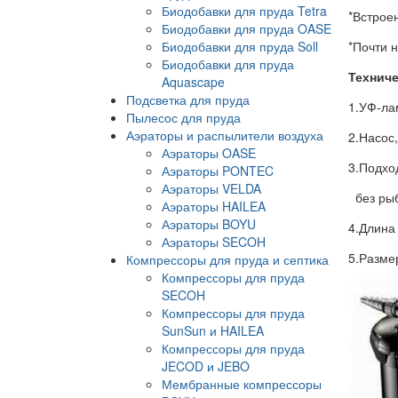
Биодобавки для пруда Tetra
*Встрое
Биодобавки для пруда OASE
Биодобавки для пруда Soll
*Почти 
Биодобавки для пруда
Техниче
Aquascape
Подсветка для пруда
1.У
Пылесос для пруда
Аэраторы и распылители воздуха
2.Н
Аэраторы OASE
3.Подхо
Аэраторы PONTEC
Аэраторы VELDA
без
Аэраторы HAILEA
Аэраторы BOYU
4.Дл
Аэраторы SECOH
5.Ра
Компрессоры для пруда и септика
Компрессоры для пруда
SECOH
Компрессоры для пруда
SunSun и HAILEA
Компрессоры для пруда
JECOD и JEBO
Мембранные компрессоры