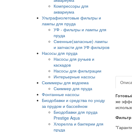
Компрессоры для
аквариума
Ультрафиолетовые фильтры и
лампы для пруда
УФ - фильтры и лампы для
пруда
Сменные(запасные) лампы
и запчасти для УФ фильтров
Насосы для пруда
Насосы для ручьев и
каскадов
Насосы для фильтрации
Интерьерные насосы
Опис
Скиммеры для водоема
Скиммер для пруда
Фонтанные насосы
Готовый
Биодобавки и средства по уходу
же эффе
за прудом и бассейном
использ
Биодобавки для пруда
Фильтр 
Prestige Aqua
Хлорелла и бактерии для
*Гарант
пруда