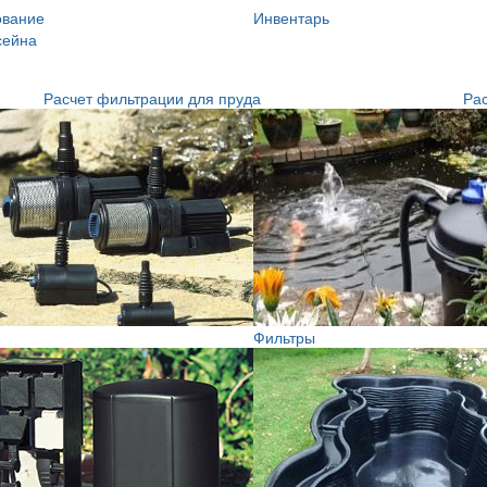
ование
Инвентарь
сейна
Расчет фильтрации для пруда
Рас
Фильтры