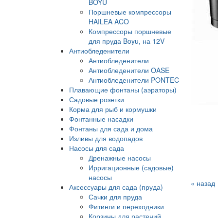
BOYU
Поршневые компрессоры
HAILEA ACO
Компрессоры поршневые
для пруда Boyu, на 12V
Антиобледенители
Антиобледенители
Антиобледенители OASE
Антиобледенители PONTEC
Плавающие фонтаны (аэраторы)
Садовые розетки
Корма для рыб и кормушки
Фонтанные насадки
Фонтаны для сада и дома
Изливы для водопадов
Насосы для сада
Дренажные насосы
Ирригационные (садовые)
насосы
« назад
Аксессуары для сада (пруда)
Сачки для пруда
Фитинги и переходники
Корзины для растений