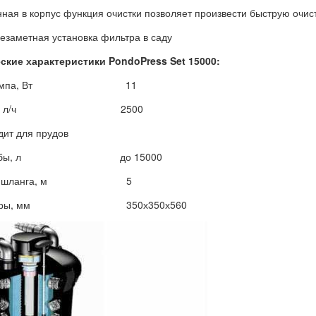
нная в корпус функция очистки позволяет произвести быструю очис
незаметная установка фильтра в саду
ские характеристики PondoPress Set 15000:
Ф-лампа, Вт 11
асос, л/ч 2500
дит для прудов
 рыбы, л до 15000
ина шланга, м 5
змеры, мм 350х350х560