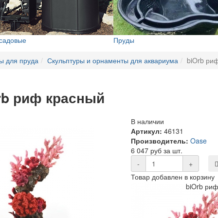
 садовые
Пруды
ы для пруда
Скульптуры и орнаменты для аквариума
biOrb ри
rb риф красный
В наличии
Артикул:
46131
Производитель:
Oase
6 047 руб за шт.
-
+
Товар добавлен в корзину
biOrb ри