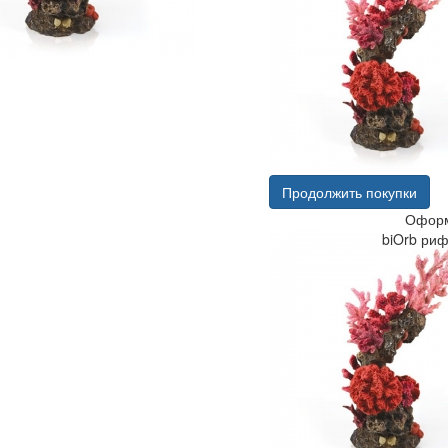
Продолжить покупки
Оформ
biOrb ри