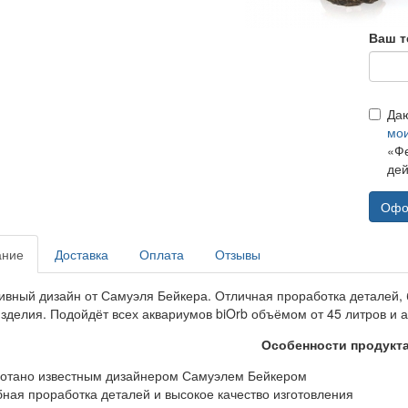
Ваш т
Да
мо
«Фе
дей
Офо
ание
Доставка
Оплата
Отзывы
ивный дизайн от Самуэля Бейкера. Отличная проработка деталей, 
изделия. Подойдёт всех аквариумов biOrb объёмом от 45 литров и 
Особенности продукт
ботано известным дизайнером Самуэлем Бейкером
бная проработка деталей и высокое качество изготовления