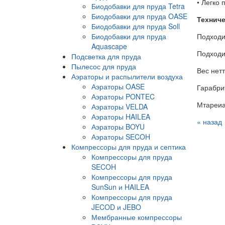
• Легко 
Биодобавки для пруда Tetra
Биодобавки для пруда OASE
Техниче
Биодобавки для пруда Soll
Биодобавки для пруда
Подходи
Aquascape
Подходи
Подсветка для пруда
Пылесос для пруда
Вес нетт
Аэраторы и распылители воздуха
Аэраторы OASE
Гарабрит
Аэраторы PONTEC
Мтареиа
Аэраторы VELDA
Аэраторы HAILEA
« назад
Аэраторы BOYU
Аэраторы SECOH
Компрессоры для пруда и септика
Компрессоры для пруда
SECOH
Компрессоры для пруда
SunSun и HAILEA
Компрессоры для пруда
JECOD и JEBO
Мембранные компрессоры