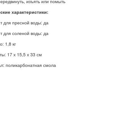
передвинуть, изъять или помыть
ские характеристики:
т для пресной воды: да
т для соленой воды: да
о: 1,8 кг
ы: 17 х 15,5 х 33 см
л: поликарбонатная смола