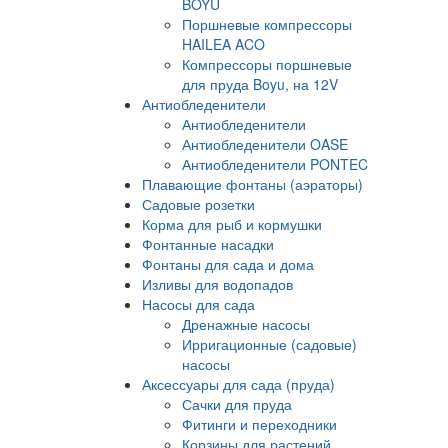
BOYU
Поршневые компрессоры
HAILEA ACO
Компрессоры поршневые
для пруда Boyu, на 12V
Антиобледенители
Антиобледенители
Антиобледенители OASE
Антиобледенители PONTEC
Плавающие фонтаны (аэраторы)
Садовые розетки
Корма для рыб и кормушки
Фонтанные насадки
Фонтаны для сада и дома
Изливы для водопадов
Насосы для сада
Дренажные насосы
Ирригационные (садовые)
насосы
Аксессуары для сада (пруда)
Сачки для пруда
Фитинги и переходники
Корзины для растений