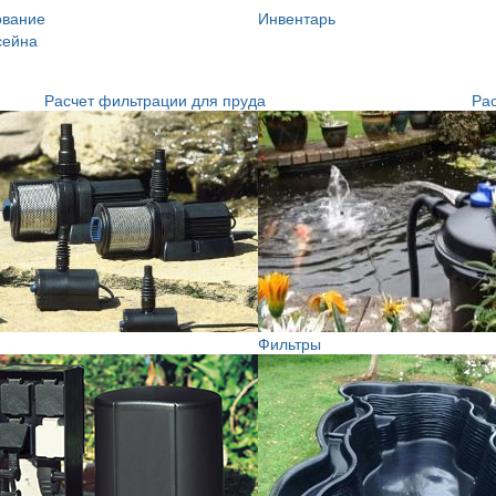
ование
Инвентарь
сейна
Расчет фильтрации для пруда
Рас
Фильтры