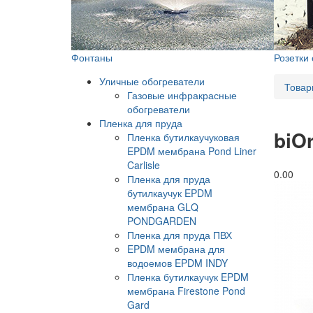
Фонтаны
Розетки
Уличные обогреватели
Товар
Газовые инфракрасные
обогреватели
Пленка для пруда
biO
Пленка бутилкаучуковая
EPDM мембрана Pond Liner
Carlisle
0.0
0
Пленка для пруда
бутилкаучук EPDM
мембрана GLQ
PONDGARDEN
Пленка для пруда ПВХ
EPDM мембрана для
водоемов EPDM INDY
Пленка бутилкаучук EPDM
мембрана Firestone Pond
Gard