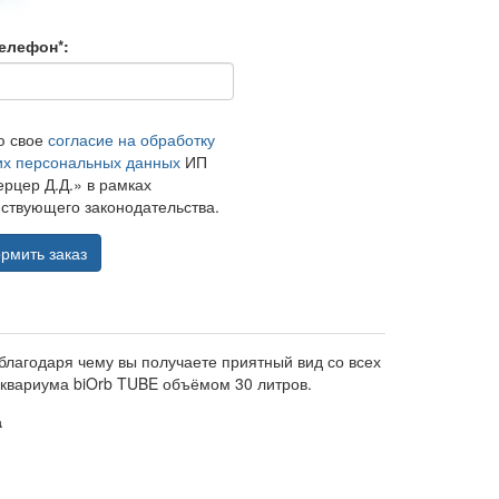
елефон*:
ю свое
согласие на обработку
их персональных данных
ИП
рцер Д.Д.» в рамках
ствующего законодательства.
рмить заказ
благодаря чему вы получаете приятный вид со всех
аквариума biOrb TUBE объёмом 30 литров.
а