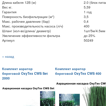
Длина кабеля 12В (м)
2.0 (блок пита
Вес кг.
5,59
Гарантия
1 год
Поверхность биофильтрации (м²)
3,5
Макс. рабочее давление (бар)
0,4
Макс. производительность насоса (л/ч)
400
Шланг (кол-во/длина/ диаметр)
1шт/5м/4.5мм
Увеличение эффективности фильтра
до 25%
Артикул
50249
« назад
Комплект аэратор
Комплект аэратор
береговой OxyTex CWS Set
береговой OxyTex CWS 400
2000