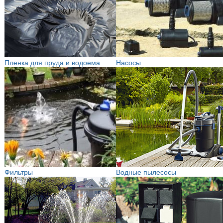
Пленка для пруда и водоема
Насосы
Фильтры
Водные пылесосы