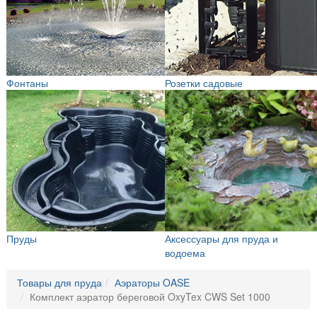
Фонтаны
Розетки садовые
Пруды
Аксессуары для пруда и
водоема
Товары для пруда
Аэраторы OASE
Комплект аэратор береговой OxyTex CWS Set 1000