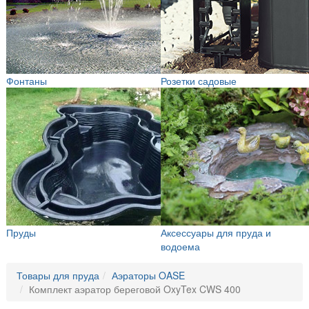
Фонтаны
Розетки садовые
Пруды
Аксессуары для пруда и
водоема
Товары для пруда
Аэраторы OASE
Комплект аэратор береговой OxyTex CWS 400