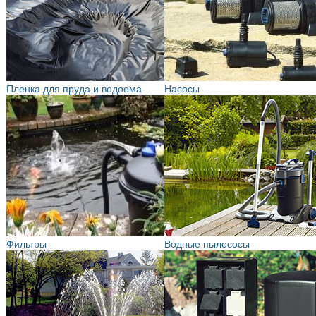
Пленка для пруда и водоема
Насосы
Фильтры
Водные пылесосы