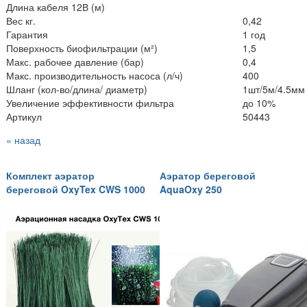
Длина кабеля 12В (м)
Вес кг.
0,42
Гарантия
1 год
Поверхность биофильтрации (м²)
1,5
Макс. рабочее давление (бар)
0,4
Макс. производительность насоса (л/ч)
400
Шланг (кол-во/длина/ диаметр)
1шт/5м/4.5мм
Увеличение эффективности фильтра
до 10%
Артикул
50443
« назад
Комплект аэратор
Аэратор береговой
береговой OxyTex CWS 1000
AquaOxy 250