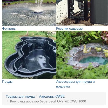
Фонтаны
Розетки садовые
Пруды
Аксессуары для пруда и
водоема
Товары для пруда
Аэраторы OASE
Комплект аэратор береговой OxyTex CWS 1000