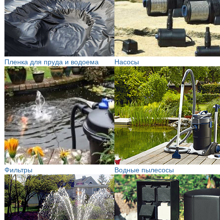
Пленка для пруда и водоема
Насосы
Фильтры
Водные пылесосы