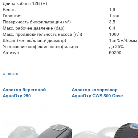
Длина кабеля 12В (м)
Вес кг.
1,9
Гарантия
1 год
Поверхность биофильтрации (м²)
3,5
Макс. рабочее давление (бар)
0,4
Макс. производительность насоса (л/ч)
1000
Шланг (кол-во/длина/ диаметр)
1шт/5м/4.5мм
Увеличение эффективности фильтра
до 25%
Артикул
50290
« назад
Аэратор береговой
Аэратор компрессор
AquaOxy 250
AquaOxy CWS 500 Oase