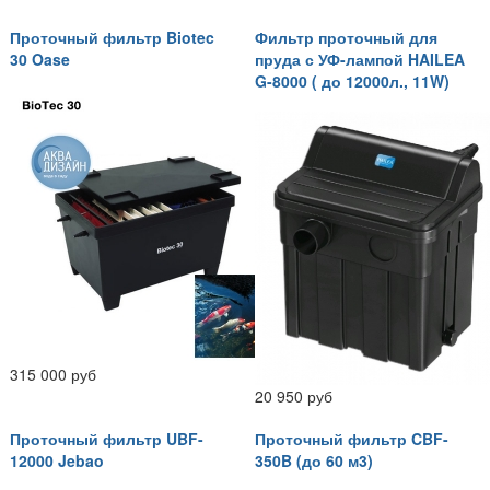
Проточный фильтр Biotec
Фильтр проточный для
30 Oase
пруда с УФ-лампой HAILEA
G-8000 ( до 12000л., 11W)
315 000 руб
20 950 руб
Проточный фильтр UBF-
Проточный фильтр CBF-
12000 Jebao
350B (до 60 м3)