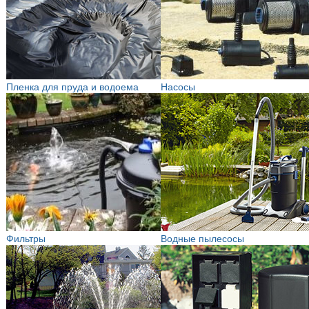
Пленка для пруда и водоема
Насосы
Фильтры
Водные пылесосы