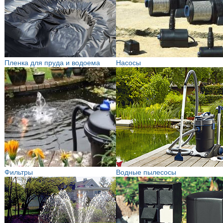
Пленка для пруда и водоема
Насосы
Фильтры
Водные пылесосы