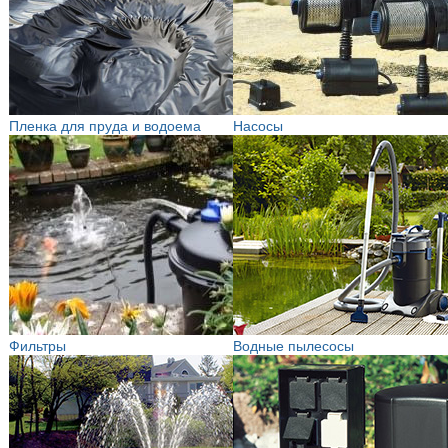
Пленка для пруда и водоема
Насосы
Фильтры
Водные пылесосы