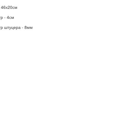
- 46х20см
р - 4см
тр штуцера - 8мм