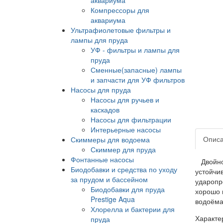
Компрессоры для
аквариума
Ультрафиолетовые фильтры и
лампы для пруда
УФ - фильтры и лампы для
пруда
Сменные(запасные) лампы
и запчасти для УФ фильтров
Насосы для пруда
Насосы для ручьев и
каскадов
Насосы для фильтрации
Интерьерные насосы
Опис
Скиммеры для водоема
Скиммер для пруда
Фонтанные насосы
Двойной
Биодобавки и средства по уходу
устойчив
за прудом и бассейном
ударопр
Биодобавки для пруда
хорошо 
Prestige Aqua
водоёма
Хлорелла и бактерии для
Характе
пруда