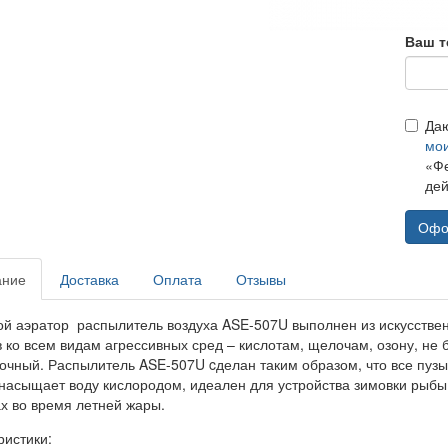
Ваш т
Да
мо
«Фе
дей
Офо
ание
Доставка
Оплата
Отзывы
 аэратор распылитель воздуха ASE-507U выполнен из искусственно
 ко всем видам агрессивных сред – кислотам, щелочам, озону, не 
очный. Распылитель ASE-507U cделан таким образом, что все пузы
насыщает воду кислородом, идеален для устройства зимовки рыбы 
х во время летней жары.
ристики: