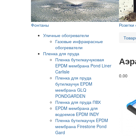
Фонтаны
Розетки
Уличные обогреватели
Товар
Газовые инфракрасные
обогреватели
Пленка для пруда
Аэр
Пленка бутилкаучуковая
EPDM мембрана Pond Liner
Carlisle
0.0
0
Пленка для пруда
бутилкаучук EPDM
мембрана GLQ
PONDGARDEN
Пленка для пруда ПВХ
EPDM мембрана для
водоемов EPDM INDY
Пленка бутилкаучук EPDM
мембрана Firestone Pond
Gard