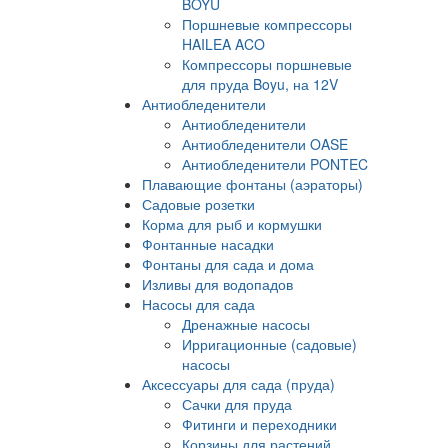
BOYU
Поршневые компрессоры
HAILEA ACO
Компрессоры поршневые
для пруда Boyu, на 12V
Антиобледенители
Антиобледенители
Антиобледенители OASE
Антиобледенители PONTEC
Плавающие фонтаны (аэраторы)
Садовые розетки
Корма для рыб и кормушки
Фонтанные насадки
Фонтаны для сада и дома
Изливы для водопадов
Насосы для сада
Дренажные насосы
Ирригационные (садовые)
насосы
Аксессуары для сада (пруда)
Сачки для пруда
Фитинги и переходники
Корзины для растений