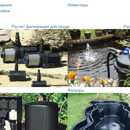
ование
Инвентарь
сейна
Расчет фильтрации для пруда
Рас
Фильтры