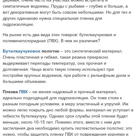
симпатичные водоемы. Пруды с рыбами – глубже и больше, а
вот декоративные могут быть совсем небольшими. Но для тех и
других одинаково нужна специальная пленка для
гидроизоляции.
На рынке есть два вида этих товаров: бутилкаучуковая и
поливинилхлоридная (ПВХ). В чем их различия?
Бутилкаучуковое
полотно
– это синтетический материал.
Очень пластичная и гибкая, такая резина прекрасно
выдерживает перепады температур, она прочная и
долговечная. Чаще всего такую пленку используют при
постройке крупных водоемов, при работе с рельефным дном и
большими объемами.
Пленка
ПВХ
– не менее надежный и прочный материал,
идеально подходящий для гидроизоляции. Он тоже стоек к
разным погодным условиям, в меру эластичный и упругий. Им
можно легко покрыть дно любой формы, материал не уступает в
гибкости бутилкаучуку. Однако срок службы этой пленки будет
меньше, около 10-15 лет. Помимо этого, вместе с ним для
застилания дна необходимо купить геотекстильное полотно: это
нужно, чтобы защитить пленку ПВХ от повреждения корнями и