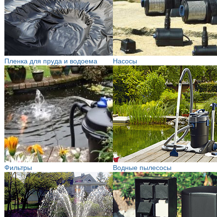
Пленка для пруда и водоема
Насосы
Фильтры
Водные пылесосы