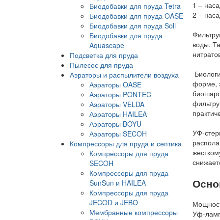
1 – наса
Биодобавки для пруда Tetra
2 – нас
Биодобавки для пруда OASE
Биодобавки для пруда Soll
Фильтру
Биодобавки для пруда
воды. Т
Aquascape
нитрато
Подсветка для пруда
Пылесос для пруда
Биологи
Аэраторы и распылители воздуха
форме, 
Аэраторы OASE
биошаро
Аэраторы PONTEC
фильтру
Аэраторы VELDA
практич
Аэраторы HAILEA
Аэраторы BOYU
УФ-стер
Аэраторы SECOH
распола
Компрессоры для пруда и септика
жестком
Компрессоры для пруда
снижает
SECOH
Компрессоры для пруда
Осно
SunSun и HAILEA
Компрессоры для пруда
JECOD и JEBO
Мощность
Мембранные компрессоры
Уф-ламп