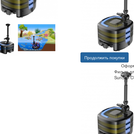
Продолжить покупки
Оформ
Фильтр дл
SunSun C