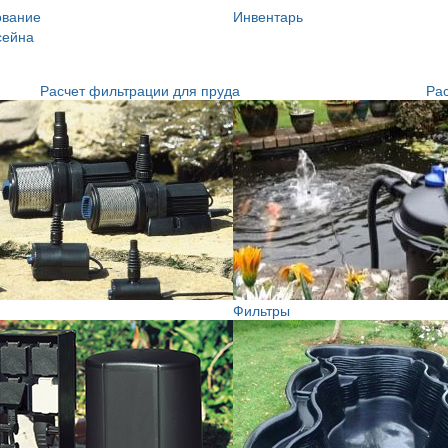
ование
Инвентарь
сейна
Расчет фильтрации для пруда
Рас
Фильтры