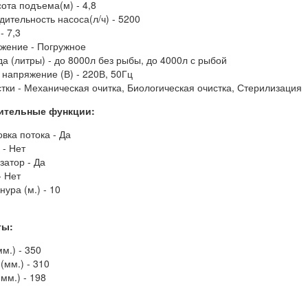
ота подъема(м) - 4,8
ительность насоса(л/ч) - 5200
 - 7,3
жение - Погружное
а (литры) - до 8000л без рыбы, до 4000л с рыбой
 напряжение (В) - 220В, 50Гц
стки - Механическая очитка, Биологическая очистка, Стерилизация
ительные функции:
вка потока - Да
 - Нет
затор - Да
- Нет
ура (м.) - 10
ты:
м.) - 350
(мм.) - 310
мм.) - 198