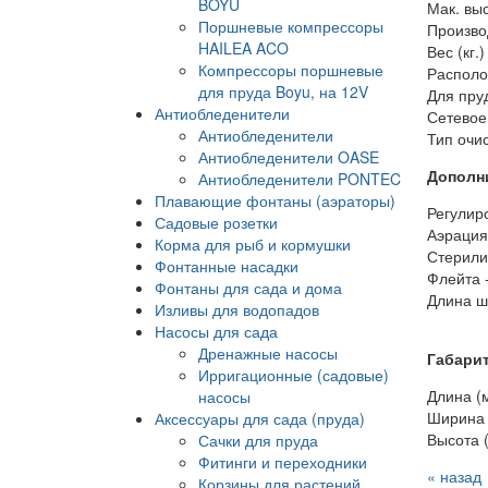
BOYU
Мак. выс
Поршневые компрессоры
Производ
HAILEA ACO
Вес (кг.)
Компрессоры поршневые
Располо
для пруда Boyu, на 12V
Для пруд
Антиобледенители
Сетевое
Антиобледенители
Тип очи
Антиобледенители OASE
Дополн
Антиобледенители PONTEC
Плавающие фонтаны (аэраторы)
Регулиро
Садовые розетки
Аэрация
Корма для рыб и кормушки
Стерили
Фонтанные насадки
Флейта 
Фонтаны для сада и дома
Длина шн
Изливы для водопадов
Насосы для сада
Дренажные насосы
Габари
Ирригационные (садовые)
Длина (м
насосы
Ширина 
Аксессуары для сада (пруда)
Высота (
Сачки для пруда
Фитинги и переходники
« назад
Корзины для растений