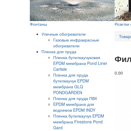
Фонтаны
Розетки
Уличные обогреватели
Товар
Газовые инфракрасные
обогреватели
Пленка для пруда
Фил
Пленка бутилкаучуковая
EPDM мембрана Pond Liner
Carlisle
0.0
0
Пленка для пруда
бутилкаучук EPDM
мембрана GLQ
PONDGARDEN
Пленка для пруда ПВХ
EPDM мембрана для
водоемов EPDM INDY
Пленка бутилкаучук EPDM
мембрана Firestone Pond
Gard