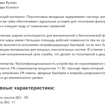
дка Вулкан
адка Колокол
ющий материал. Поролоновые вкладыши задерживают частицы гряз
ак же губки обеспечивают идеальные условия для поселения фильт
в и очищает воду от химических примесей.
ческие шарики используются для механической и биологической ф
эти шары имеют большую площадь рабочей поверхности при их ср
в заселяется колониями нитрифицирующих бактерий, из-за чего 
ющим материалом для мощных очистительных систем. В отличие о
ески неограниченный срок службы, что делает их популярной и д
илизатор. Мультифункциональность устройства не ограничивается 
гается УФ-стерилизатор мощностью 11 Вт, проходя через который,
у излучению УФ-лампы, вредные бактерии и микробы разрушаются,
ся до минимального уровня.
вные характеристики:
 насоса (Вт) - 55
а (Вт) -11