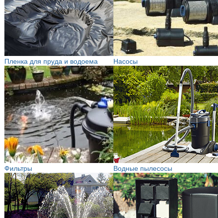
Пленка для пруда и водоема
Насосы
Фильтры
Водные пылесосы