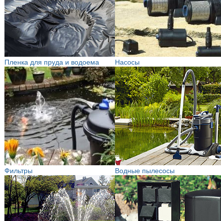
Пленка для пруда и водоема
Насосы
Фильтры
Водные пылесосы