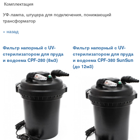
Комплектация
УФ-лампа, штуцера для подключения, понижающий
трансформатор
« назад
Фильтр напорный с UV-
Фильтр напорный с UV-
стерилизатором для пруда
стерилизатором для пруда
и водоема CPF-280 (8м3)
и водоема CPF-380 SunSun
(до 12м3)