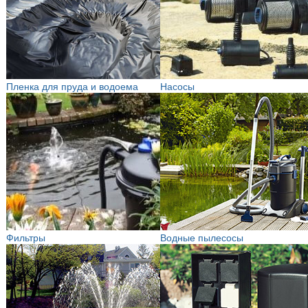
Пленка для пруда и водоема
Насосы
Фильтры
Водные пылесосы