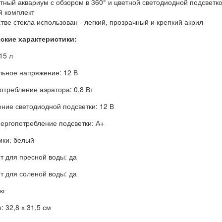
нтный аквариум с обзором в 360° и цветной светодиодной подсветко
й комплект
стве стекла использован - легкий, прозрачный и крепкий акрил
ские характеристики:
15 л
ьное напряжение: 12 В
отребление аэратора: 0,8 Вт
ние светодиодной подсветки: 12 В
нергопотребление подсветки: А+
мки: белый
т для пресной воды: да
т для соленой воды: да
кг
 32,8 х 31,5 см