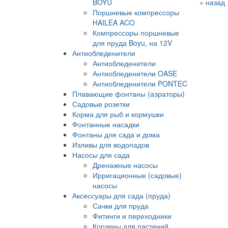
BOYU
« назад
Поршневые компрессоры
HAILEA ACO
Компрессоры поршневые
для пруда Boyu, на 12V
Антиобледенители
Антиобледенители
Антиобледенители OASE
Антиобледенители PONTEC
Плавающие фонтаны (аэраторы)
Садовые розетки
Корма для рыб и кормушки
Фонтанные насадки
Фонтаны для сада и дома
Изливы для водопадов
Насосы для сада
Дренажные насосы
Ирригационные (садовые)
насосы
Аксессуары для сада (пруда)
Сачки для пруда
Фитинги и переходники
Корзины для растений