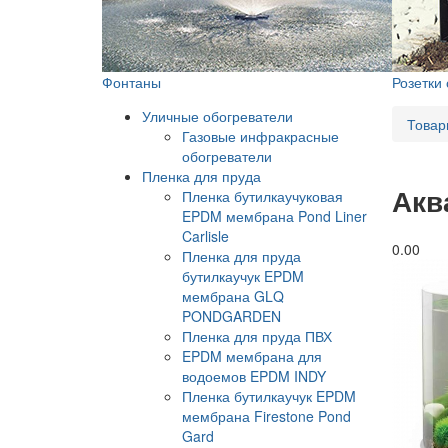
Фонтаны
Розетки
Уличные обогреватели
Товар
Газовые инфракрасные
обогреватели
Пленка для пруда
Акв
Пленка бутилкаучуковая
EPDM мембрана Pond Liner
Carlisle
0.0
0
Пленка для пруда
бутилкаучук EPDM
мембрана GLQ
PONDGARDEN
Пленка для пруда ПВХ
EPDM мембрана для
водоемов EPDM INDY
Пленка бутилкаучук EPDM
мембрана Firestone Pond
Gard