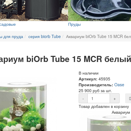
 садовые
Пруды
ы для пруда
серия biorb Tube
Аквариум biOrb Tube 15 MCR бе
ариум biOrb Tube 15 MCR белы
В наличии
Артикул:
45935
Производитель:
Oase
25 900 руб за шт.
-
+
Товар добавлен в корзину
Аквариум