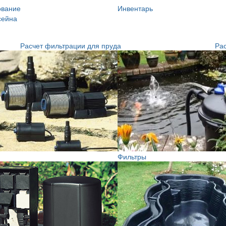
ование
Инвентарь
сейна
Расчет фильтрации для пруда
Рас
Фильтры