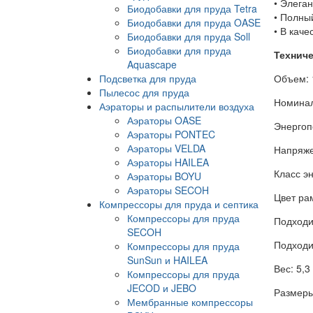
• Элега
Биодобавки для пруда Tetra
• Полны
Биодобавки для пруда OASE
• В каче
Биодобавки для пруда Soll
Биодобавки для пруда
Техниче
Aquascape
Подсветка для пруда
Объем: 
Пылесос для пруда
Номинал
Аэраторы и распылители воздуха
Аэраторы OASE
Энергоп
Аэраторы PONTEC
Аэраторы VELDA
Напряже
Аэраторы HAILEA
Класс э
Аэраторы BOYU
Аэраторы SECOH
Цвет ра
Компрессоры для пруда и септика
Компрессоры для пруда
Подходи
SECOH
Подходи
Компрессоры для пруда
SunSun и HAILEA
Вес: 5,3 
Компрессоры для пруда
JECOD и JEBO
Размеры:
Мембранные компрессоры