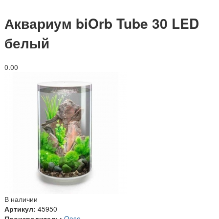
Аквариум biOrb Tube 30 LED
белый
0.0
0
В наличии
Артикул:
45950
Производитель:
Oase