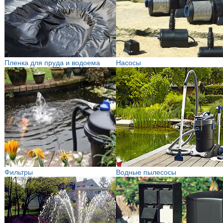
Пленка для пруда и водоема
Насосы
Фильтры
Водные пылесосы