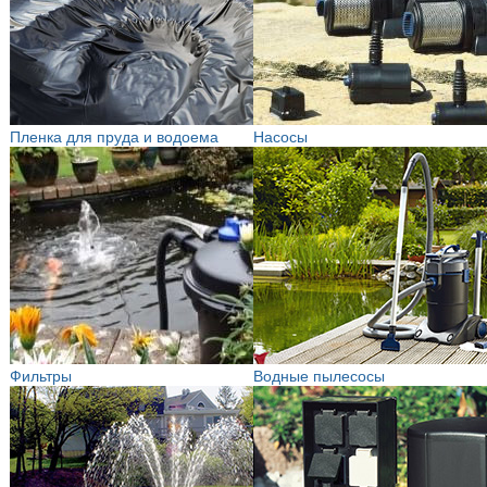
Пленка для пруда и водоема
Насосы
Фильтры
Водные пылесосы