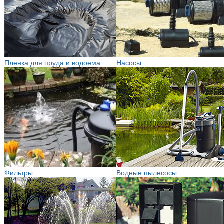
Пленка для пруда и водоема
Насосы
Фильтры
Водные пылесосы