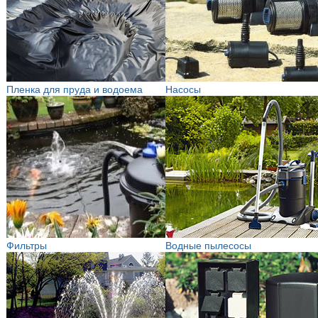
Пленка для пруда и водоема
Насосы
Фильтры
Водные пылесосы