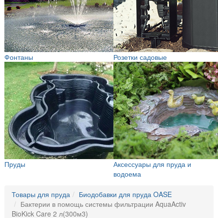
Фонтаны
Розетки садовые
Пруды
Аксессуары для пруда и
водоема
Товары для пруда
Биодобавки для пруда OASE
Бактерии в помощь системы фильтрации AquaActiv
BioKick Care 2 л(300м3)