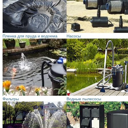
Пленка для пруда и водоема
Насосы
Фильтры
Водные пылесосы