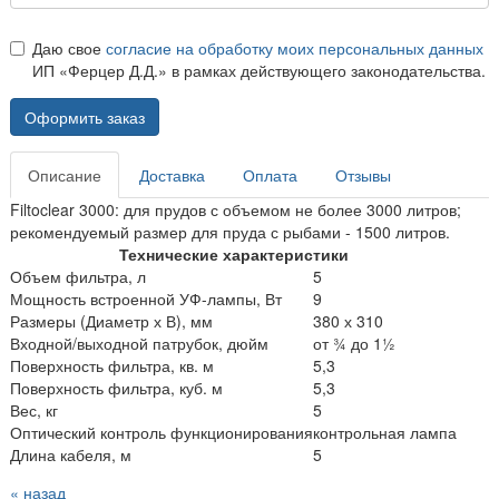
Даю свое
согласие на обработку моих персональных данных
ИП «Ферцер Д.Д.» в рамках действующего законодательства.
Оформить заказ
Описание
Доставка
Оплата
Отзывы
Filtoclear 3000: для прудов с объемом не более 3000 литров;
рекомендуемый размер для пруда с рыбами - 1500 литров.
Технические характеристики
Объем фильтра, л
5
Мощность встроенной УФ-лампы, Вт
9
Размеры (Диаметр х В), мм
380 х 310
Входной/выходной патрубок, дюйм
от ¾ до 1½
Поверхность фильтра, кв. м
5,3
Поверхность фильтра, куб. м
5,3
Вес, кг
5
Оптический контроль функционирования
контрольная лампа
Длина кабеля, м
5
« назад