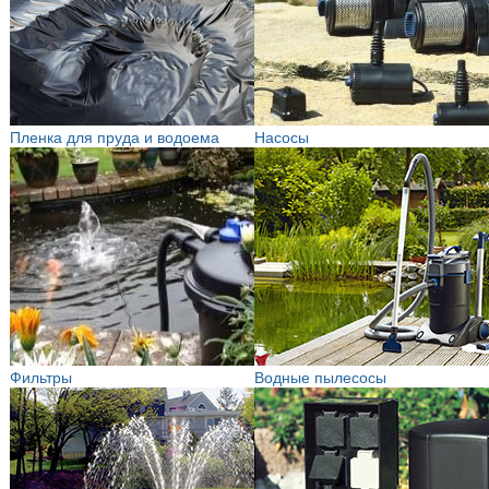
Пленка для пруда и водоема
Насосы
Фильтры
Водные пылесосы