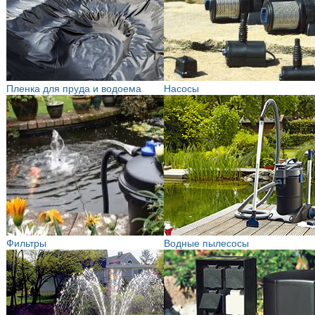
Пленка для пруда и водоема
Насосы
Фильтры
Водные пылесосы