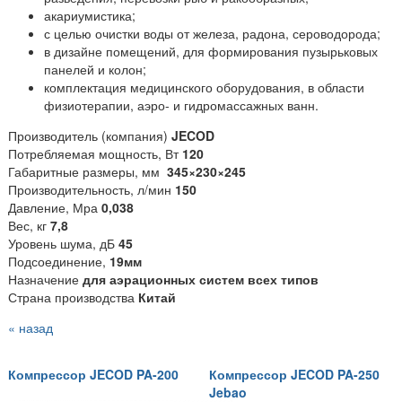
акариумистика;
с целью очистки воды от железа, радона, сероводорода;
в дизайне помещений, для формирования пузырьковых
панелей и колон;
комплектация медицинского оборудования, в области
физиотерапии, аэро- и гидромассажных ванн.
Производитель (компания)
JECOD
Потребляемая мощность, Вт
120
Габаритные размеры, мм
345
×230×245
Производительность, л/мин
150
Давление, Мра
0,038
Вес, кг
7,8
Уровень шума, дБ
45
Подсоединение,
19мм
Назначение
для аэрационных систем всех типов
Страна производства
Китай
« назад
Компрессор JECOD PA-200
Компрессор JECOD PA-250
Jebao