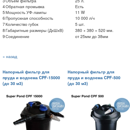
3
Объем фильтра
25 л.
4
Обратная промывка
Есть
5
Мощность УФ-лампы
11 W
6
Пропускная способность
10 000 л/ч
7
Количество губок
5 шт.
8
Габаритные размеры (ДхШхВ)
380 × 380 × 520
мм.
9
Соединение
от 25мм до 38мм
« назад
Напорный фильтр для
Напорный фильтр для
пруда и водоема CPF-15000
пруда и водоема CPF-500
(до 30 м3)
(до 30 м3)