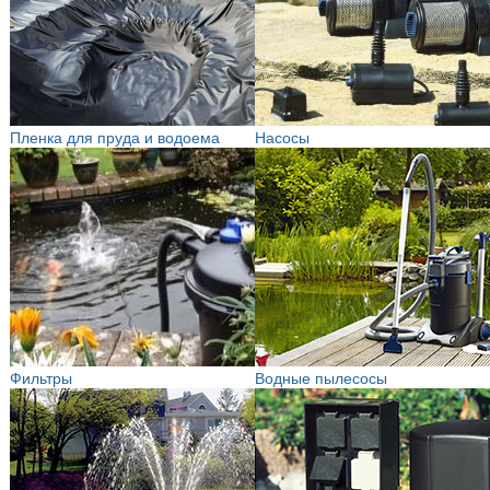
Пленка для пруда и водоема
Насосы
Фильтры
Водные пылесосы