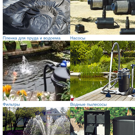
Пленка для пруда и водоема
Насосы
Фильтры
Водные пылесосы