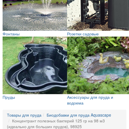
Фонтаны
Розетки садовые
Пруды
Аксессуары для пруда и
водоема
Товары для пруда
Биодобавки для пруда Aquascape
Концентрант полезных бактерий 125 гр на 98 м3
(идеально для больших прудов), 98925