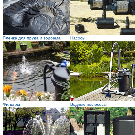
Пленка для пруда и водоема
Насосы
Фильтры
Водные пылесосы