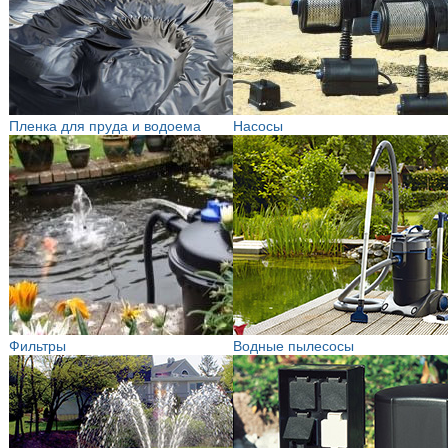
Пленка для пруда и водоема
Насосы
Фильтры
Водные пылесосы