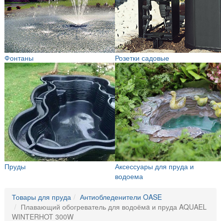
Фонтаны
Розетки садовые
Пруды
Аксессуары для пруда и
водоема
Товары для пруда
Антиобледенители OASE
Плавающий обогреватель для водоёмa и пруда AQUAEL
WINTERHOT 300W