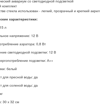
ческий аквариум со светодиодной подсветкой
й комплект
стве стекла использован - легкий, прозрачный и крепкий акрил
ские характеристики:
15 л
ьное напряжение: 12 В
отребление аэратора: 0,8 Вт
ние светодиодной подсветки: 12 В
нергопотребление подсветки: А++
мки: белый
т для пресной воды: да
т для соленой воды: да
кг
: 30 х 32 см