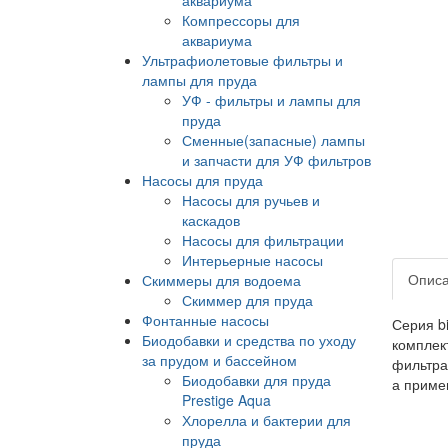
Компрессоры для
аквариума
Ультрафиолетовые фильтры и
лампы для пруда
УФ - фильтры и лампы для
пруда
Сменные(запасные) лампы
и запчасти для УФ фильтров
Насосы для пруда
Насосы для ручьев и
каскадов
Насосы для фильтрации
Интерьерные насосы
Опис
Скиммеры для водоема
Скиммер для пруда
Фонтанные насосы
Серия b
Биодобавки и средства по уходу
комплек
за прудом и бассейном
фильтрац
Биодобавки для пруда
а приме
Prestige Aqua
Хлорелла и бактерии для
пруда