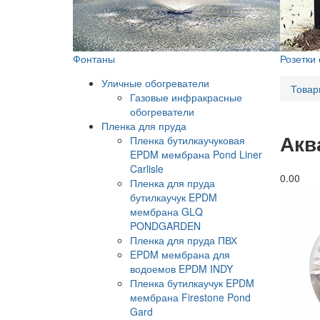
Фонтаны
Розетки
Уличные обогреватели
Товар
Газовые инфракрасные
обогреватели
Пленка для пруда
Акв
Пленка бутилкаучуковая
EPDM мембрана Pond Liner
Carlisle
0.0
0
Пленка для пруда
бутилкаучук EPDM
мембрана GLQ
PONDGARDEN
Пленка для пруда ПВХ
EPDM мембрана для
водоемов EPDM INDY
Пленка бутилкаучук EPDM
мембрана Firestone Pond
Gard