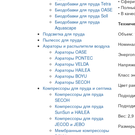
• Сфери
Биодобавки для пруда Tetra
• Полны
Биодобавки для пруда OASE
• В каче
Биодобавки для пруда Soll
Биодобавки для пруда
Техниче
Aquascape
Подсветка для пруда
Объем: 
Пылесос для пруда
Номинал
Аэраторы и распылители воздуха
Аэраторы OASE
Энергоп
Аэраторы PONTEC
Аэраторы VELDA
Напряже
Аэраторы HAILEA
Класс э
Аэраторы BOYU
Аэраторы SECOH
Цвет ра
Компрессоры для пруда и септика
Компрессоры для пруда
Подходи
SECOH
Подходи
Компрессоры для пруда
SunSun и HAILEA
Вес: 2,9 
Компрессоры для пруда
JECOD и JEBO
Размеры
Мембранные компрессоры