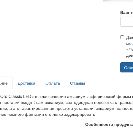
Ваш т
Да
мо
«Фе
дей
Офо
ание
Доставка
Оплата
Отзывы
iOrd Classic LED это классические аквариумы сферической формы с
т поставки входят: сам аквариум, светодиодная подсветка с транс
ии, а это гарантированная простота установки: аквариум полность
нив немного фантазии его легко задекорировать
Особенности продукт