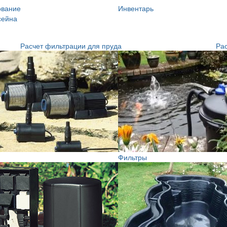
ование
Инвентарь
сейна
Расчет фильтрации для пруда
Рас
Фильтры