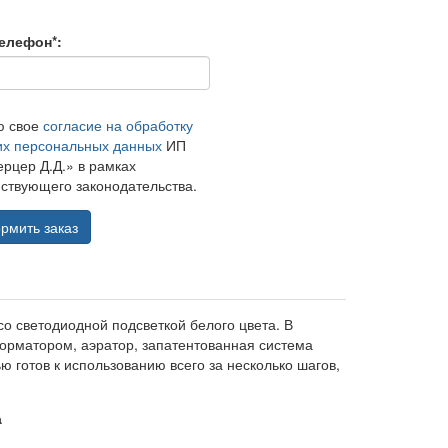
елефон*:
ю свое
согласие на обработку
их персональных данных
ИП
рцер Д.Д.» в рамках
ствующего законодательства.
рмить заказ
о светодиодной подсветкой белого цвета. В
форматором, аэратор, запатентованная система
ю готов к использованию всего за несколько шагов,
а