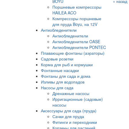
BOYU
« назад
Поршневые компрессоры
HAILEA ACO
Компрессоры поршневые
для пруда Boyu, на 12V
Антиобледенители
Антиобледенители
Антиобледенители OASE
Антиобледенители PONTEC
Плавающие фонтаны (аэраторы)
Садовые розетки
Корма для рыб и кормушки
Фонтанные насадки
Фонтаны для сада и дома
Изливы для водопадов
Насосы для сада
Дренажные насосы
Ирригационные (садовые)
насосы
Аксессуары для сада (пруда)
Сачки для пруда
Фитинги и переходники
Корзины для растений