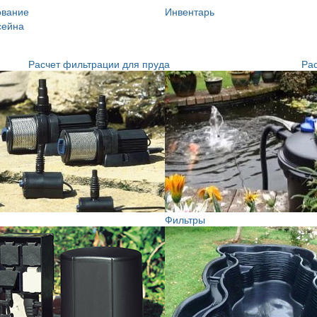
ование
Инвентарь
сейна
Расчет фильтрации для пруда
Рас
Фильтры