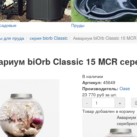
 садовые
Пруды
ы для пруда
серия biorb Classic
Аквариум biOrb Classic 15 MC
ариум biOrb Classic 15 MCR се
В наличии
Артикул:
45649
Производитель:
Oase
23 770 руб за шт.
-
+
Товар добавлен в корзину
Аквариум 
серебрис