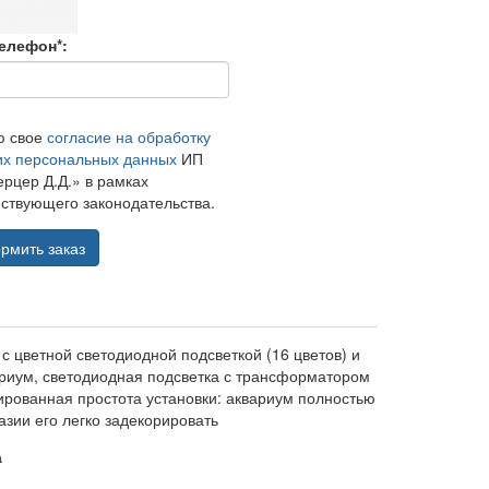
елефон*:
ю свое
согласие на обработку
их персональных данных
ИП
рцер Д.Д.» в рамках
ствующего законодательства.
рмить заказ
 цветной светодиодной подсветкой (16 цветов) и
ариум, светодиодная подсветка с трансформатором
тированная простота установки: аквариум полностью
азии его легко задекорировать
а