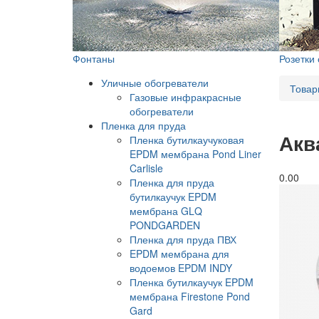
Фонтаны
Розетки
Уличные обогреватели
Товар
Газовые инфракрасные
обогреватели
Пленка для пруда
Акв
Пленка бутилкаучуковая
EPDM мембрана Pond Liner
Carlisle
0.0
0
Пленка для пруда
бутилкаучук EPDM
мембрана GLQ
PONDGARDEN
Пленка для пруда ПВХ
EPDM мембрана для
водоемов EPDM INDY
Пленка бутилкаучук EPDM
мембрана Firestone Pond
Gard