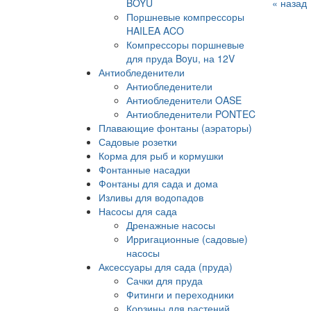
BOYU
« назад
Поршневые компрессоры
HAILEA ACO
Компрессоры поршневые
для пруда Boyu, на 12V
Антиобледенители
Антиобледенители
Антиобледенители OASE
Антиобледенители PONTEC
Плавающие фонтаны (аэраторы)
Садовые розетки
Корма для рыб и кормушки
Фонтанные насадки
Фонтаны для сада и дома
Изливы для водопадов
Насосы для сада
Дренажные насосы
Ирригационные (садовые)
насосы
Аксессуары для сада (пруда)
Сачки для пруда
Фитинги и переходники
Корзины для растений