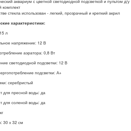
еский аквариум с цветной светодиодной подсветкой и пультом д/у
й комплект
стве стекла использован - легкий, прозрачный и крепкий акрил
ские характеристики:
15 л
ьное напряжение: 12 В
отребление аэратора: 0,8 Вт
ние светодиодной подсветки: 12 В
нергопотребление подсветки: А+
мки: серебристый
т для пресной воды: да
т для соленой воды: да
кг
: 30 х 32 см