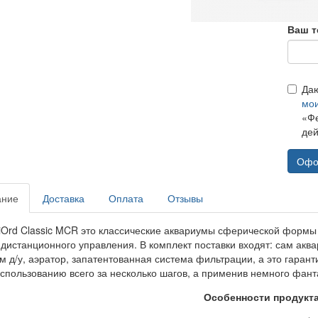
Ваш т
Да
мо
«Фе
дей
Офо
ание
Доставка
Оплата
Отзывы
iOrd Classic MCR это классические аквариумы сферической формы с
 дистанционного управления. В комплект поставки входят: сам акв
ом д/у, аэратор, запатентованная система фильтрации, а это гаран
использованию всего за несколько шагов, а применив немного фант
Особенности продукт