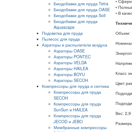
•
Сферич
Биодобавки для пруда Tetra
• Полны
Биодобавки для пруда OASE
• В каче
Биодобавки для пруда Soll
Биодобавки для пруда
Техниче
Aquascape
Подсветка для пруда
Объем: 
Пылесос для пруда
Номинал
Аэраторы и распылители воздуха
Аэраторы OASE
Энергоп
Аэраторы PONTEC
Аэраторы VELDA
Напряже
Аэраторы HAILEA
Класс э
Аэраторы BOYU
Аэраторы SECOH
Цвет ра
Компрессоры для пруда и септика
Компрессоры для пруда
Подходи
SECOH
Подходи
Компрессоры для пруда
SunSun и HAILEA
Вес: 2,9 
Компрессоры для пруда
JECOD и JEBO
Размеры
Мембранные компрессоры