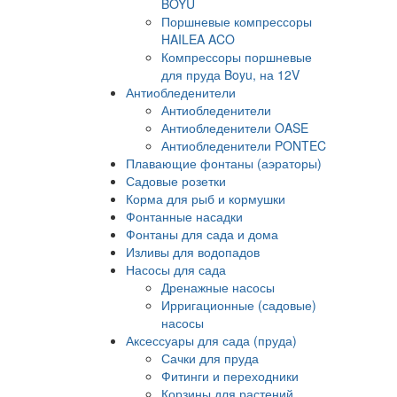
BOYU
Поршневые компрессоры
HAILEA ACO
Компрессоры поршневые
для пруда Boyu, на 12V
Антиобледенители
Антиобледенители
Антиобледенители OASE
Антиобледенители PONTEC
Плавающие фонтаны (аэраторы)
Садовые розетки
Корма для рыб и кормушки
Фонтанные насадки
Фонтаны для сада и дома
Изливы для водопадов
Насосы для сада
Дренажные насосы
Ирригационные (садовые)
насосы
Аксессуары для сада (пруда)
Сачки для пруда
Фитинги и переходники
Корзины для растений