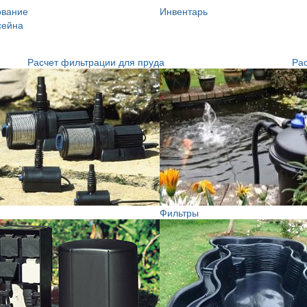
ование
Инвентарь
сейна
Расчет фильтрации для пруда
Рас
Фильтры