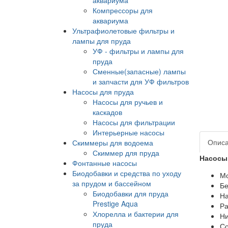
Компрессоры для
аквариума
Ультрафиолетовые фильтры и
лампы для пруда
УФ - фильтры и лампы для
пруда
Сменные(запасные) лампы
и запчасти для УФ фильтров
Насосы для пруда
Насосы для ручьев и
каскадов
Насосы для фильтрации
Интерьерные насосы
Опис
Скиммеры для водоема
Скиммер для пруда
Насосы 
Фонтанные насосы
Биодобавки и средства по уходу
Мо
за прудом и бассейном
Бе
Биодобавки для пруда
На
Prestige Aqua
Ра
Хлорелла и бактерии для
Ни
пруда
Со