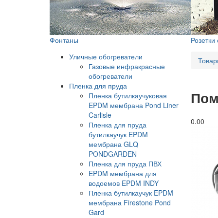
Фонтаны
Розетки
Уличные обогреватели
Товар
Газовые инфракрасные
обогреватели
Пленка для пруда
Пом
Пленка бутилкаучуковая
EPDM мембрана Pond Liner
Carlisle
0.0
0
Пленка для пруда
бутилкаучук EPDM
мембрана GLQ
PONDGARDEN
Пленка для пруда ПВХ
EPDM мембрана для
водоемов EPDM INDY
Пленка бутилкаучук EPDM
мембрана Firestone Pond
Gard