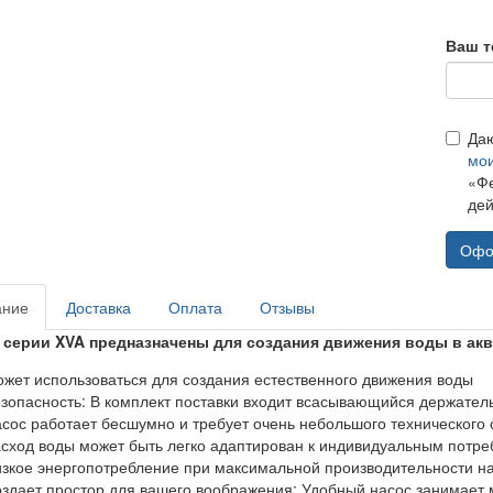
Ваш т
Да
мо
«Фе
дей
Офо
ание
Доставка
Оплата
Отзывы
серии XVA предназначены для создания движения воды в акв
жет использоваться для создания естественного движения воды
зопасность: В комплект поставки входит всасывающийся держател
сос работает бесшумно и требует очень небольшого технического
сход воды может быть легко адаптирован к индивидуальным потре
зкое энергопотребление при максимальной производительности н
здает простор для вашего воображения: Удобный насос занимает 