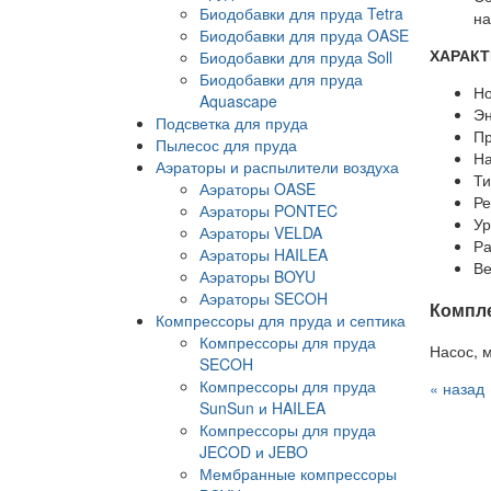
Биодобавки для пруда Tetra
на
Биодобавки для пруда OASE
ХАРАКТ
Биодобавки для пруда Soll
Биодобавки для пруда
Но
Aquascape
Эн
Подсветка для пруда
Пр
Пылесос для пруда
На
Аэраторы и распылители воздуха
Ти
Аэраторы OASE
Ре
Аэраторы PONTEC
Ур
Аэраторы VELDA
Ра
Аэраторы HAILEA
Ве
Аэраторы BOYU
Аэраторы SECOH
Компл
Компрессоры для пруда и септика
Компрессоры для пруда
Насос, 
SECOH
Компрессоры для пруда
« назад
SunSun и HAILEA
Компрессоры для пруда
JECOD и JEBO
Мембранные компрессоры