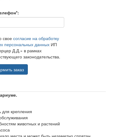
елефон*:
ю свое
согласие на обработку
их персональных данных
ИП
рцер Д.Д.» в рамках
ствующего законодательства.
рмить заказ
ариуме.
ь для крепления
 обслуживания
бностям животных и растений
асоса
мало места и может быть незаметно спрятан,