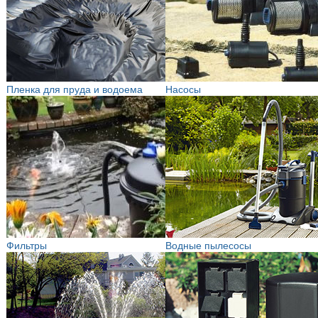
Пленка для пруда и водоема
Насосы
Фильтры
Водные пылесосы