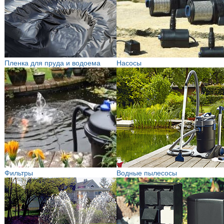
Пленка для пруда и водоема
Насосы
Фильтры
Водные пылесосы