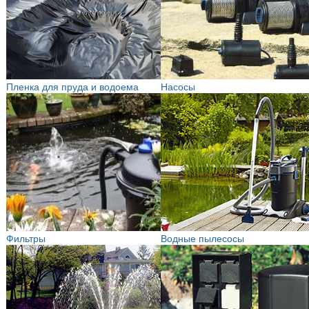
Пленка для пруда и водоема
Насосы
Фильтры
Водные пылесосы