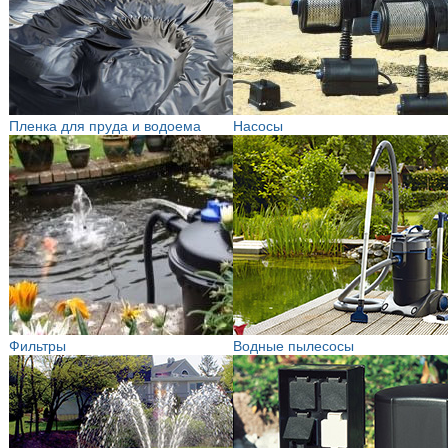
Пленка для пруда и водоема
Насосы
Фильтры
Водные пылесосы