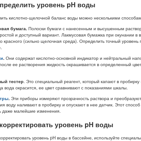
определить уровень pH воды
ить кислотно-щелочной баланс воды можно несколькими способам
вая бумага.
Полоски бумаги с нанесенным и высушенным раствор
ростой и доступный вариант. Лакмусовая бумажка при окунании в в
до красного (сильно щелочная среда). Определить точный уровень 
.
ки
.
Они содержат кислотно-основной индикатор и нейтральный напо
 после ее растворения жидкость окрашивается в определенный цвет
ный тестер
. Это специальный реагент, который капают в пробирку
да вода окрасится, ее цвет сравнивают с показаниями шкалы.
тры
.
Эти приборы измеряют прозрачность раствора и преобразуют 
ия воду наливают в пробирку и опускают в нее датчик. Этот спосо
ь даже малейшие изменения.
скорректировать уровень pH воды
корректировать уровень pH воды в бассейне, используйте специал