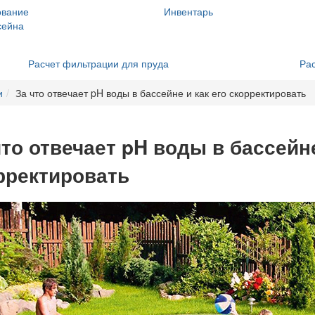
ование
Инвентарь
сейна
Расчет фильтрации для пруда
Рас
и
За что отвечает pH воды в бассейне и как его скорректировать
что отвечает pH воды в бассейне
рректировать