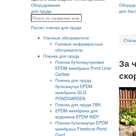
Оборудование
Оборуд
для пруда
для бас
Расчет пленки для пруда
Уличные обогреватели
Стать
Газовые инфракрасные
обогреватели
Пленка для пруда
За 
Пленка бутилкаучуковая
EPDM мембрана Pond Liner
ско
Carlisle
Пленка для пруда
бутилкаучук EPDM
мембрана GLQ
PONDGARDEN
Пленка для пруда ПВХ
EPDM мембрана для
водоемов EPDM INDY
Пленка бутилкаучук EPDM
мембрана Firestone Pond
Gard