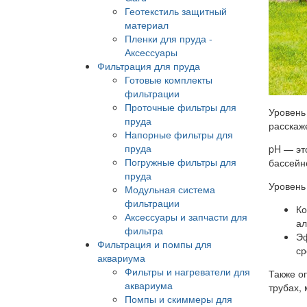
Геотекстиль защитный
материал
Пленки для пруда -
Аксессуары
Фильтрация для пруда
Готовые комплекты
фильтрации
Проточные фильтры для
Уровень
пруда
расскаже
Напорные фильтры для
пруда
pH — эт
Погружные фильтры для
бассейне
пруда
Уровень
Модульная система
фильтрации
Ко
Аксессуары и запчасти для
ал
фильтра
Эф
Фильтрация и помпы для
ср
аквариума
Фильтры и нагреватели для
Также о
аквариума
трубах,
Помпы и скиммеры для