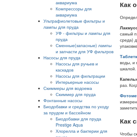
аквариума
Как 
Компрессоры для
аквариума
Определ
Ультрафиолетовые фильтры и
лампы для пруда
Лакмусо
УФ - фильтры и лампы для
самый п
пруда
среда) 
Сменные(запасные) лампы
упаковке
и запчасти для УФ фильтров
Таблет
Насосы для пруда
воды, и
Насосы для ручьев и
шкалой.
каскадов
Насосы для фильтрации
Капель
Интерьерные насосы
раз. Ког
Скиммеры для водоема
Скиммер для пруда
Фотоме
Фонтанные насосы
измерен
Биодобавки и средства по уходу
заметит
за прудом и бассейном
Биодобавки для пруда
Как 
Prestige Aqua
Хлорелла и бактерии для
Чтобы с
пруда