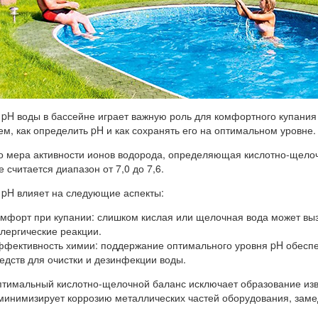
 pH воды в бассейне играет важную роль для комфортного купания 
м, как определить pH и как сохранять его на оптимальном уровне.
о мера активности ионов водорода, определяющая кислотно-щело
 считается диапазон от 7,0 до 7,6.
 pH влияет на следующие аспекты:
мфорт при купании: слишком кислая или щелочная вода может вызы
лергические реакции.
фективность химии: поддержание оптимального уровня pH обесп
едств для очистки и дезинфекции воды.
птимальный кислотно-щелочной баланс исключает образование изв
 минимизирует коррозию металлических частей оборудования, заме