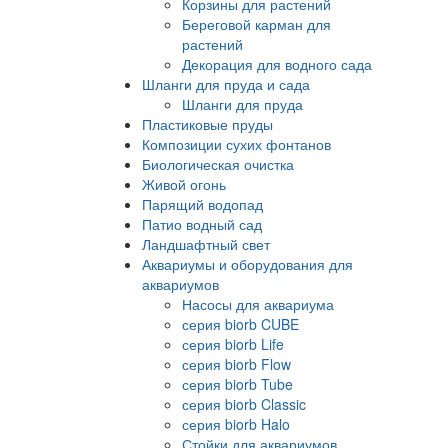
Корзины для растений
Береговой карман для
растений
Декорация для водного сада
Шланги для пруда и сада
Шланги для пруда
Пластиковые пруды
Композиции сухих фонтанов
Биологическая очистка
Живой огонь
Парящий водопад
Патио водный сад
Ландшафтный свет
Аквариумы и оборудования для
аквариумов
Насосы для аквариума
серия biorb CUBE
серия biorb Life
серия biorb Flow
серия biorb Tube
серия biorb Classic
серия biorb Halo
Стойки для аквариумов