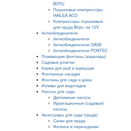
BOYU
Поршневые компрессоры
HAILEA ACO
Компрессоры поршневые
для пруда Boyu, на 12V
Антиобледенители
Антиобледенители
Антиобледенители OASE
Антиобледенители PONTEC
Плавающие фонтаны (аэраторы)
Садовые розетки
Корма для рыб и кормушки
Фонтанные насадки
Фонтаны для сада и дома
Изливы для водопадов
Насосы для сада
Дренажные насосы
Ирригационные (садовые)
насосы
Аксессуары для сада (пруда)
Сачки для пруда
Фитинги и переходники