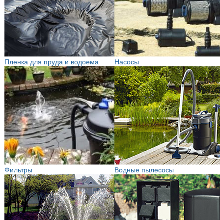
Пленка для пруда и водоема
Насосы
Фильтры
Водные пылесосы