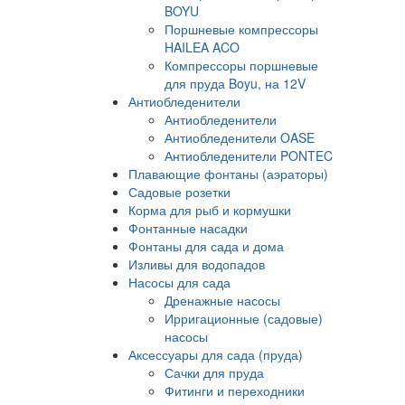
BOYU
Поршневые компрессоры
HAILEA ACO
Компрессоры поршневые
для пруда Boyu, на 12V
Антиобледенители
Антиобледенители
Антиобледенители OASE
Антиобледенители PONTEC
Плавающие фонтаны (аэраторы)
Садовые розетки
Корма для рыб и кормушки
Фонтанные насадки
Фонтаны для сада и дома
Изливы для водопадов
Насосы для сада
Дренажные насосы
Ирригационные (садовые)
насосы
Аксессуары для сада (пруда)
Сачки для пруда
Фитинги и переходники