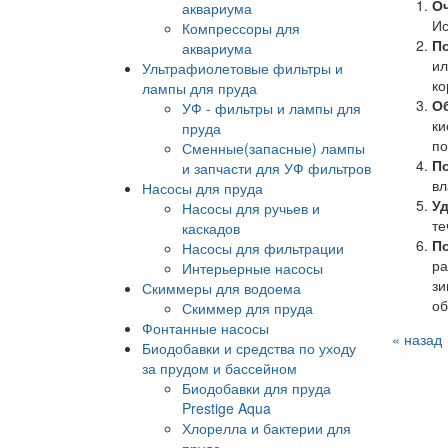
Оч
аквариума
Ис
Компрессоры для
По
аквариума
ил
Ультрафиолетовые фильтры и
ко
лампы для пруда
Об
УФ - фильтры и лампы для
ки
пруда
по
Сменные(запасные) лампы
По
и запчасти для УФ фильтров
вл
Насосы для пруда
Уд
Насосы для ручьев и
те
каскадов
По
Насосы для фильтрации
ра
Интерьерные насосы
зи
Скиммеры для водоема
об
Скиммер для пруда
Фонтанные насосы
« назад
Биодобавки и средства по уходу
за прудом и бассейном
Биодобавки для пруда
Prestige Aqua
Хлорелла и бактерии для
пруда