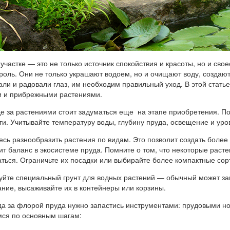
участке — это не только источник спокойствия и красоты, но и сво
роль. Они не только украшают водоем, но и очищают воду, создают
али и радовали глаз, им необходим правильный уход. В этой стать
 и прибрежными растениями.
е за растениями стоит задуматься еще на этапе приобретения. П
ти. Учитывайте температуру воды, глубину пруда, освещение и уро
есь разнообразить растения по видам. Это позволит создать боле
ит баланс в экосистеме пруда. Помните о том, что некоторые раст
аться. Ограничьте их посадки или выбирайте более компактные сор
уйте специальный грунт для водных растений — обычный может заг
ание, высаживайте их в контейнеры или корзины.
да за флорой пруда нужно запастись инструментами: прудовыми н
ся по основным шагам: