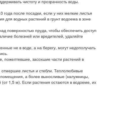
ддерживать чистоту и прозрачность воды.
 года после посадки, если у них мелкие листья
я для водных растений в грунт водоема в зоне
ад поверхностью пруда, чтобы обеспечить доступ
наличие болезней или вредителей, удаляйте
нные не в воде, а на берегу, могут недополучать
лись.
е, пожелтевшие, засохшие части растений в
 отмершие листья и стебли. Теплолюбивые
в помещения, а более выносливые (калужницы,
 (от 1,5 м). Если растения остаются в водоеме, их