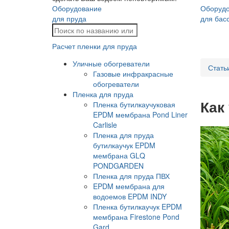
Оборудование
Оборуд
для пруда
для бас
Расчет пленки для пруда
Уличные обогреватели
Стать
Газовые инфракрасные
обогреватели
Пленка для пруда
Как
Пленка бутилкаучуковая
EPDM мембрана Pond Liner
Carlisle
Пленка для пруда
бутилкаучук EPDM
мембрана GLQ
PONDGARDEN
Пленка для пруда ПВХ
EPDM мембрана для
водоемов EPDM INDY
Пленка бутилкаучук EPDM
мембрана Firestone Pond
Gard