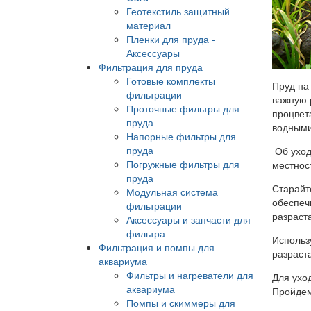
Геотекстиль защитный
материал
Пленки для пруда -
Аксессуары
Фильтрация для пруда
Готовые комплекты
Пруд на 
фильтрации
важную 
Проточные фильтры для
процвет
пруда
водными
Напорные фильтры для
пруда
Об уход
Погружные фильтры для
местнос
пруда
Старайт
Модульная система
обеспеч
фильтрации
разраст
Аксессуары и запчасти для
фильтра
Использ
Фильтрация и помпы для
разраст
аквариума
Фильтры и нагреватели для
Для ухо
аквариума
Пройдем
Помпы и скиммеры для