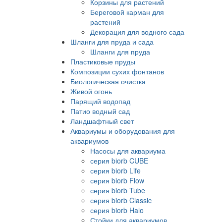
Корзины для растений
Береговой карман для
растений
Декорация для водного сада
Шланги для пруда и сада
Шланги для пруда
Пластиковые пруды
Композиции сухих фонтанов
Биологическая очистка
Живой огонь
Парящий водопад
Патио водный сад
Ландшафтный свет
Аквариумы и оборудования для
аквариумов
Насосы для аквариума
серия biorb CUBE
серия biorb Life
серия biorb Flow
серия biorb Tube
серия biorb Classic
серия biorb Halo
Стойки для аквариумов