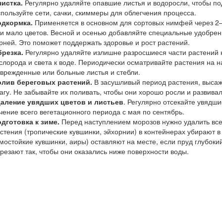
истка.
Регулярно удаляйте опавшие листья и водоросли, чтобы по
пользуйте сети, сачки, скиммеры для облегчения процесса.
дкормка.
Применяется в основном для сортовых нимфей через 2–3
и мало цветов. Весной и осенью добавляйте специальные удобрени
рней. Это поможет поддержать здоровье и рост растений.
резка.
Регулярно удаляйте излишне разросшиеся части растений н
слорода и света к воде. Периодически осматривайте растения на 
врежденные или больные листья и стебли.
лив береговых растений.
В засушливый период растения, высаже
агу. Не забывайте их поливать, чтобы они хорошо росли и развива
аление увядших цветов и листьев
. Регулярно отсекайте увядши
чение всего вегетационного периода с мая по сентябрь.
дготовка к зиме.
Перед наступлением морозов нужно удалить все
стения (тропические кувшинки, эйхорнии) в контейнерах убирают 
мостойкие кувшинки, аиры) оставляют на месте, если пруд глубокий
резают так, чтобы они оказались ниже поверхности воды.