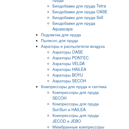
Биодобавки для пруда Tetra
Биодобавки для пруда OASE
Биодобавки для пруда Soll
Биодобавки для пруда
Aquascape
Подсветка для пруда
Пылесос для пруда
Аэраторы и распылители воздуха
Аэраторы OASE
Аэраторы PONTEC
Аэраторы VELDA
Аэраторы HAILEA
Аэраторы BOYU
Аэраторы SECOH
Компрессоры для пруда и септика
Компрессоры для пруда
SECOH
Компрессоры для пруда
SunSun и HAILEA
Компрессоры для пруда
JECOD и JEBO
Мембранные компрессоры