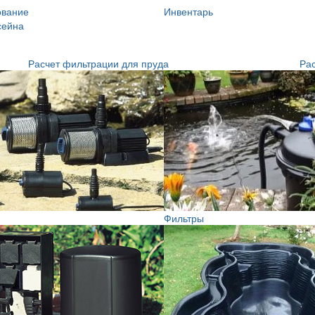
ование
Инвентарь
сейна
Расчет фильтрации для пруда
Рас
Фильтры