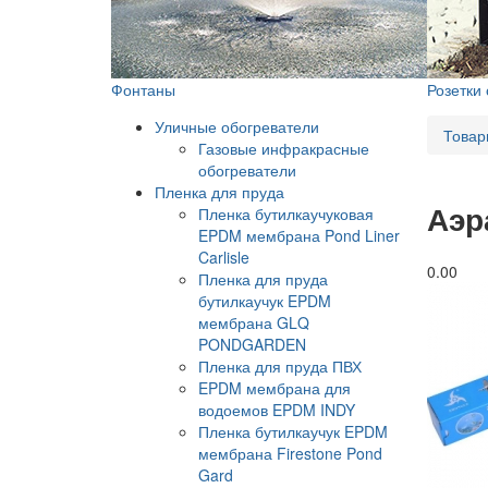
Фонтаны
Розетки
Уличные обогреватели
Товар
Газовые инфракрасные
обогреватели
Пленка для пруда
Аэр
Пленка бутилкаучуковая
EPDM мембрана Pond Liner
Carlisle
0.0
0
Пленка для пруда
бутилкаучук EPDM
мембрана GLQ
PONDGARDEN
Пленка для пруда ПВХ
EPDM мембрана для
водоемов EPDM INDY
Пленка бутилкаучук EPDM
мембрана Firestone Pond
Gard