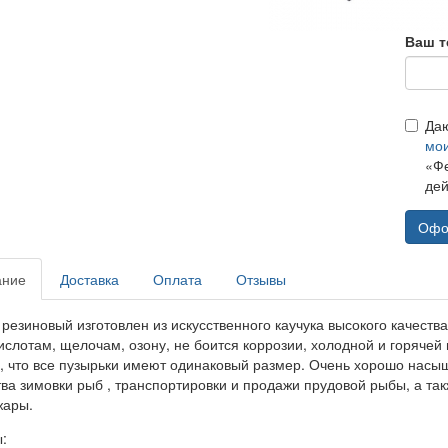
Ваш т
Да
мо
«Фе
дей
Офо
ание
Доставка
Оплата
Отзывы
резиновый изготовлен из искусственного каучука высокого качеств
кислотам, щелочам, озону, не боится коррозии, холодной и горяче
, что все пузырьки имеют одинаковый размер. Очень хорошо насы
тва зимовки рыб
, транспортировки и продажи прудовой рыбы, а та
жары.
: