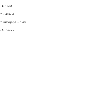
 - 400мм
тр - 40мм
тр штуцера - 5мм
- 18л/мин