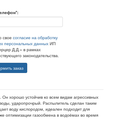
елефон*:
ю свое
согласие на обработку
их персональных данных
ИП
рцер Д.Д.» в рамках
ствующего законодательства.
рмить заказ
а. Он хорошо устойчив ко всем видам агрессивных
й воды, ударопрочрый. Распылитель сделан таким
щает воду кислородом, идеален подходит для
кже оптимизации газообмена в водоёмах во время