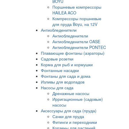
BOYU
Поршневые компрессоры
HAILEA ACO
Компрессоры поршневые
для пруда Boyu, на 12V
Антиобледенители
Антиобледенители
Антиобледенители OASE
Антиобледенители PONTEC
Плавающие фонтаны (аэраторы)
Садовые розетки
Корма для рыб и кормушки
Фонтанные насадки
Фонтаны для сада и дома
Изливы для водопадов
Насосы для сада
Дренажные насосы
Ирригационные (садовые)
насосы
Аксессуары для сада (пруда)
Сачки для пруда
Фитинги и переходники
Корзины для растений