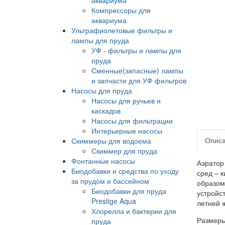
Компрессоры для
аквариума
Ультрафиолетовые фильтры и
лампы для пруда
УФ - фильтры и лампы для
пруда
Сменные(запасные) лампы
и запчасти для УФ фильтров
Насосы для пруда
Насосы для ручьев и
каскадов
Насосы для фильтрации
Интерьерные насосы
Опис
Скиммеры для водоема
Скиммер для пруда
Фонтанные насосы
Аэратор 
Биодобавки и средства по уходу
сред – 
за прудом и бассейном
образом
Биодобавки для пруда
устройс
Prestige Aqua
летней 
Хлорелла и бактерии для
Размеры
пруда