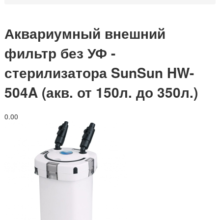
Аквариумный внешний
фильтр без УФ -
стерилизатора SunSun HW-
504A (акв. от 150л. до 350л.)
0.0
0