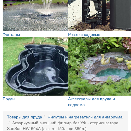
Фонтаны
Розетки садовые
Пруды
Аксессуары для пруда и
водоема
Товары для пруда
Фильтры и нагреватели для аквариума
Аквариумный внешний фильтр без УФ - стерилизатора
SunSun HW-504A (акв. от 150л. до 350л.)