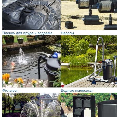
Пленка для пруда и водоема
Насосы
Фильтры
Водные пылесосы